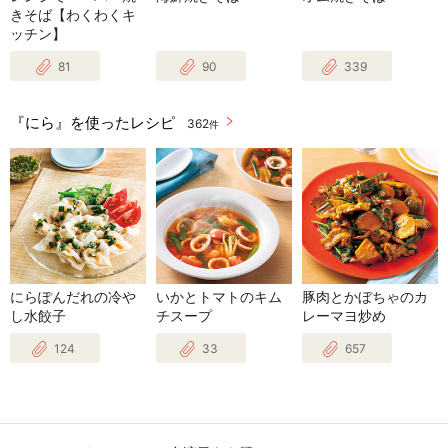
きそば【わくわくキ
ッチン】
81
90
339
『にら』を使ったレシピ
362
件
にらぽんだれの冷や
いかとトマトのキム
豚肉とかぼちゃのカ
し水餃子
チスープ
レーマヨ炒め
124
33
657