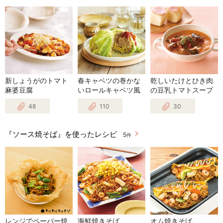
新しょうがのトマト
春キャベツの巻かな
乾しいたけとひき肉
麻婆豆腐
いロールキャベツ風
の豆乳トマトスープ
48
110
30
『ソース焼そば』を使ったレシピ
5
件
レンジでペーパー焼
海鮮焼きそば
オム焼きそば