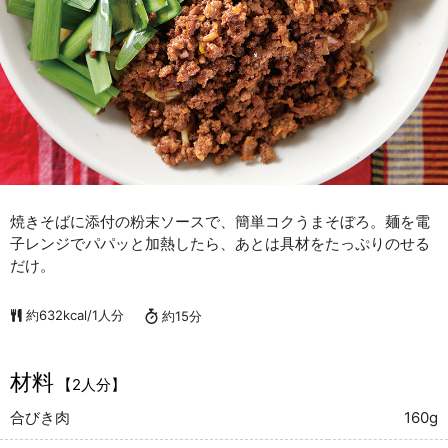
焼きそばに添付の粉末ソースで、簡単コクうまそぼろ。麺を電
子レンジでパパッと加熱したら、あとは具材をたっぷりのせる
だけ。
約632kcal/1人分
約15分
材料
【2人分】
合びき肉
160g