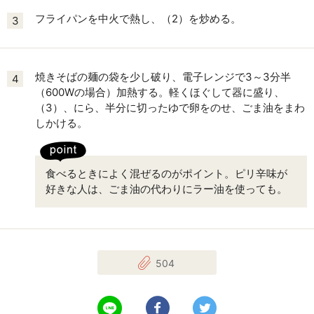
フライパンを中火で熱し、（2）を炒める。
3
焼きそばの麺の袋を少し破り、電子レンジで3～3分半
4
（600Wの場合）加熱する。軽くほぐして器に盛り、
（3）、にら、半分に切ったゆで卵をのせ、ごま油をまわ
しかける。
食べるときによく混ぜるのがポイント。ピリ辛味が
好きな人は、ごま油の代わりにラー油を使っても。
504
LINEで送る
Facebookでシェアする
Twitterでツイート