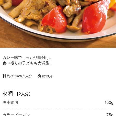
カレー味でしっかり味付け。
食べ盛りの子どもも大満足！
約352kcal/1人分
約10分
材料
【2人分】
豚小間切
150g
カラーピーマン
75g