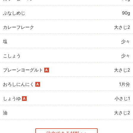
ぶなしめじ
90g
カレーフレーク
大さじ2
塩
少々
こしょう
少々
プレーンヨーグルト
大さじ2
A
おろしにんにく
1片分
A
しょうゆ
小さじ1
A
油
大さじ2