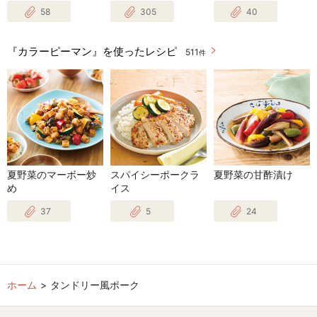
58
305
40
『カラーピーマン』を使ったレシピ
511
件
夏野菜のマーボー炒
スパイシーポークラ
夏野菜の甘酢漬け
め
イス
37
5
24
ホーム
タンドリー風ポーク