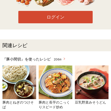
ログイン
関連レシピ
『豚小間切』を使ったレシピ
206
件
豚肉とねぎのつけそ
豚肉と長芋のこっく
豆乳野菜みそうどん
ば
りスピード炒め