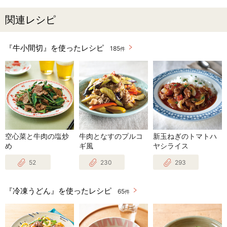
関連レシピ
『牛小間切』を使ったレシピ
185
件
空心菜と牛肉の塩炒
牛肉となすのプルコ
新玉ねぎのトマトハ
め
ギ風
ヤシライス
52
230
293
『冷凍うどん』を使ったレシピ
65
件