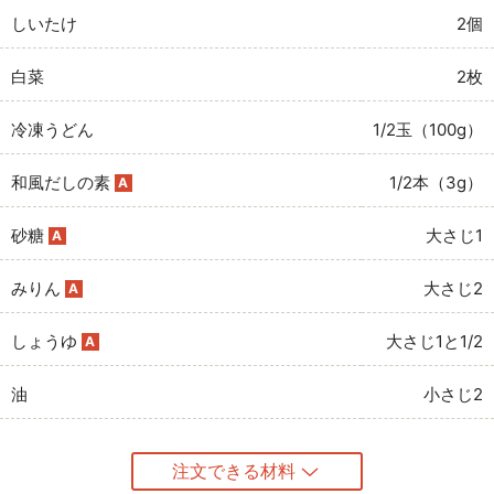
しいたけ
2個
白菜
2枚
冷凍うどん
1/2玉（100g）
和風だしの素
1/2本（3g）
A
砂糖
大さじ1
A
みりん
大さじ2
A
しょうゆ
大さじ1と1/2
A
油
小さじ2
注文できる材料