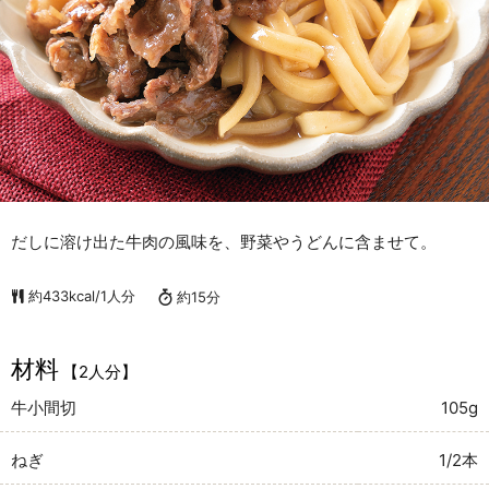
だしに溶け出た牛肉の風味を、野菜やうどんに含ませて。
約433kcal/1人分
約15分
材料
【2人分】
牛小間切
105g
ねぎ
1/2本