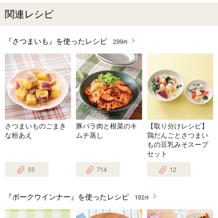
関連レシピ
『さつまいも』を使ったレシピ
299
件
さつまいものごまき
豚バラ肉と根菜のキ
【取り分けレシピ】
な粉あえ
ムチ蒸し
鶏だんごとさつまい
もの豆乳みそスープ
セット
55
714
12
『ポークウインナー』を使ったレシピ
192
件