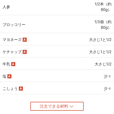
1/2本（約
人参
80g）
1/3個（約
ブロッコリー
80g）
マヨネーズ
大さじ1と1/2
A
ケチャップ
大さじ1と1/2
A
牛乳
大さじ1/2
A
塩
少々
A
こしょう
少々
A
注文できる材料