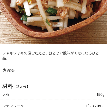
シャキシャキの歯ごたえと、ほどよい酸味がくせになるひと
品。
約5分
材料
【2人分】
大根
150g
ツナフレーク
1缶（70g）