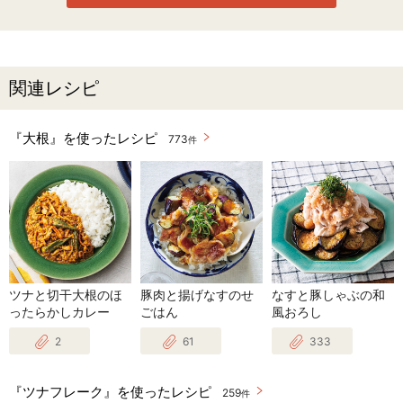
関連レシピ
『大根』を使ったレシピ
773
件
ツナと切干大根のほ
豚肉と揚げなすのせ
なすと豚しゃぶの和
ったらかしカレー
ごはん
風おろし
2
61
333
『ツナフレーク』を使ったレシピ
259
件