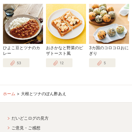
ひよこ豆とツナのカ
おさかなと野菜のピ
3カ国のコロコロおに
レー
ザトースト風
ぎり
53
12
5
ホーム
大根とツナのぽん酢あえ
だいどこログの見方
ご意見・ご感想