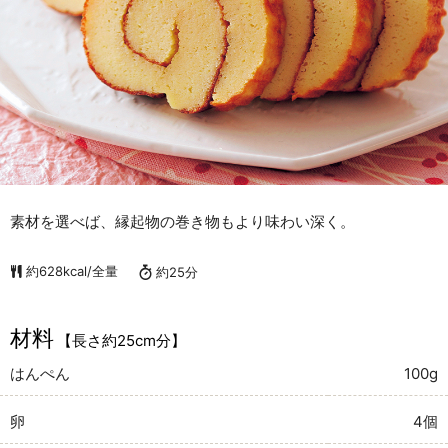
素材を選べば、縁起物の巻き物もより味わい深く。
約628kcal/全量
約25分
材料
【長さ約25cm分】
はんぺん
100g
卵
4個