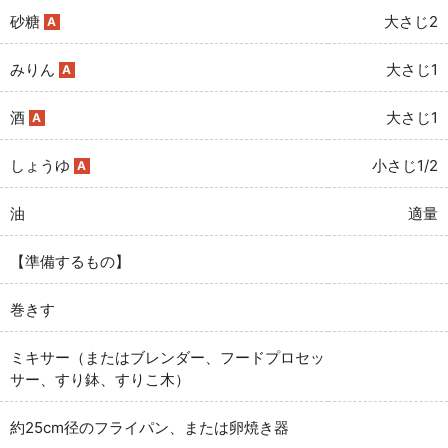
砂糖
大さじ2
A
みりん
大さじ1
A
酒
大さじ1
A
しょうゆ
小さじ1/2
A
油
適量
【準備するもの】
巻きす
ミキサー（またはブレンダー、フードプロセッ
サー、すり鉢、すりこ木）
約25cm径のフライパン、または卵焼き器