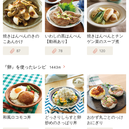
焼きはんぺんのきの
いわしの黒はんぺん
焼きはんぺんとチン
こあんかけ
【動画あり】
ゲン菜のスープ煮
87
78
120
『卵』を使ったレシピ
1443
件
和風ロコモコ丼
どっさりしらすと卵
おかず丸ごとのっけ
炒めのさっぱり丼
おにぎり