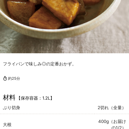
フライパンで味しみ◎の定番おかず。
約25分
材料
【保存容器：1.2L】
ぶり切身
2切れ（全量）
400g（お届け
大根
の1/2）