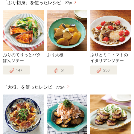
『ぶり切身』を使ったレシピ
27
件
ぶりのてりっとバタ
ぶり大根
ぶりとミニトマトの
ぽんソテー
イタリアンソテー
147
51
256
『大根』を使ったレシピ
772
件