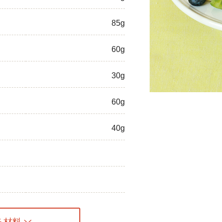
ひき肉
85g
アスパラガス
60g
なす
30g
たまねぎ
60g
40g
る材料