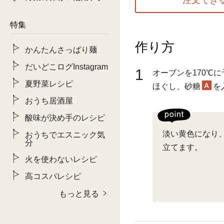
特集
作り方
かんたんさっぱり麺
だいどこログInstagram
1
オーブンを170℃
夏野菜レシピ
A
ほぐし、砂糖
を
おうち居酒屋
酸味が決め手のレシピ
淡い黄色になり
おうちでエスニック気
分
立てます。
火を使わないレシピ
高コスパレシピ
もっと見る