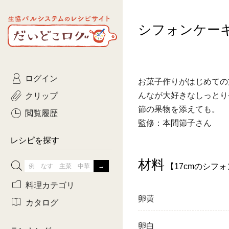
生協パルシステムのレシピ
シフォンケー
コトコト
サイト
主菜
ひとさ
だいどこログ
サラダ・あえもの
農家生
Kinari
ログイン
常備菜・作りおき
おきらくだ
お菓子作りがはじめての
yumyumいっしょご
クリップ
んなが大好きなしっとり
おつまみ
3日分ご
節の果物を添えても。
ぷれーんぺいじ
閲覧履歴
監修：本間節子さん
3日分ご
乾物屋さん
レシピを探す
つくりお
材料
【17cmのシフォ
がんば
料理カテゴリ
卵黄
有賀薫さんのスー
カタログ
牛肉
卵白