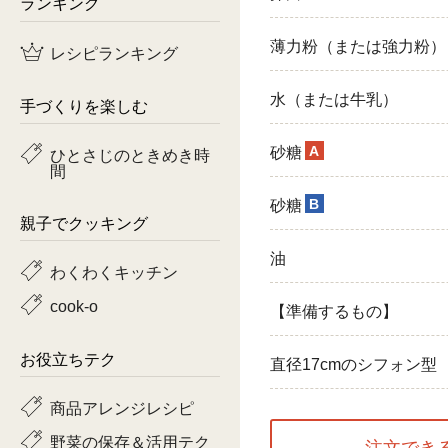
ランキング
鶏肉
薄力粉（または強力粉）
レシピランキング
魚
水（または牛乳）
手づくりを楽しむ
ピーマン
A
砂糖
ひとさじのときめき時
間
トマト
B
砂糖
親子でクッキング
油
わくわくキッチン
cook-o
【準備するもの】
お役立ちテク
直径17cmのシフォン型
商品アレンジレシピ
野菜の保存＆活用テク
注文でき