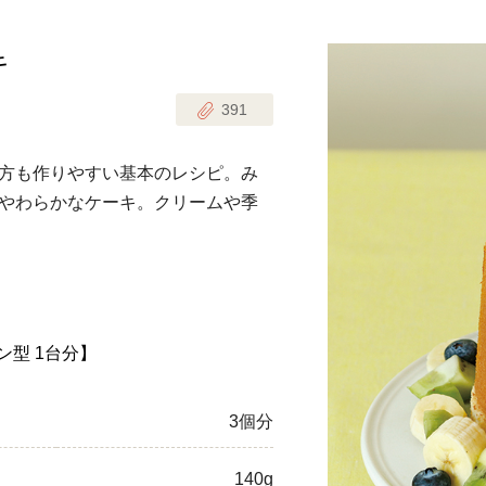
キ
じのときめき時間
副菜
391
まれの野菜レシピ
汁物
1歳半からの幼児食
お弁当
方も作りやすい基本のレシピ。み
はん
やわらかなケーキ。クリームや季
はんセット（2人分）
おやつ・デザート
はんセット（3人分）
き肉魚菜菜セット
ン型 1台分】
らない平日ごはん
プ
飛田和緒さんレシピ
3個分
探す
豚肉
140g