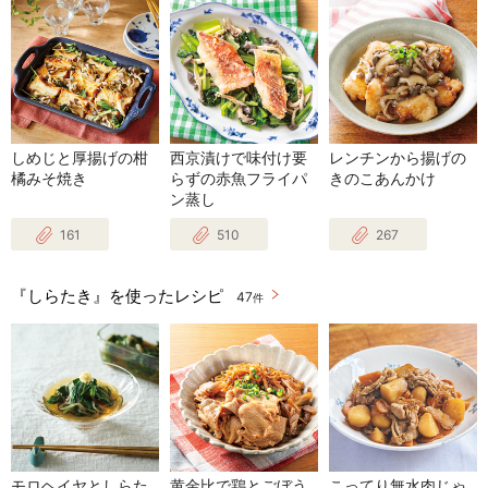
しめじと厚揚げの柑
西京漬けで味付け要
レンチンから揚げの
橘みそ焼き
らずの赤魚フライパ
きのこあんかけ
ン蒸し
161
510
267
『しらたき』を使ったレシピ
47
件
モロヘイヤとしらた
黄金比で鶏とごぼう
こってり無水肉じゃ