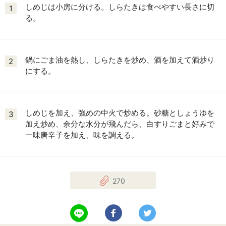
しめじは小房に分ける。しらたきは食べやすい長さに切
1
る。
鍋にごま油を熱し、しらたきを炒め、酒を加えて酒炒り
2
にする。
しめじを加え、強めの中火で炒める。砂糖としょうゆを
3
加え炒め、余分な水分が飛んだら、白すりごまと好みで
一味唐辛子を加え、味を調える。
270
LINEで送る
Facebookでシェアする
Twitterでツイート