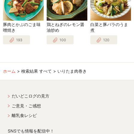
豚肉とかぶのごま味
鶏とねぎのレモン醤
白菜と豚バラのうま
噌焼き
油炒め
煮
193
100
120
ホーム
検索結果 すべて
いりたま肉巻き
だいどこログの見方
ご意見・ご感想
離乳食レシピ
SNSでも情報を配信中！