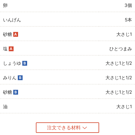
卵
3個
いんげん
5本
砂糖
大さじ1
A
塩
ひとつまみ
A
しょうゆ
大さじ1と1/2
B
みりん
大さじ1と1/2
B
砂糖
大さじ1と1/2
B
油
大さじ1
注文できる材料