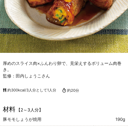
厚めのスライス肉×ふんわり卵で、見栄えするボリューム肉巻
き。
監修：田内しょうこさん
約300kcal/3人分として1人分
約20分
材料
【2～3人分】
豚モモしょうが焼用
190g