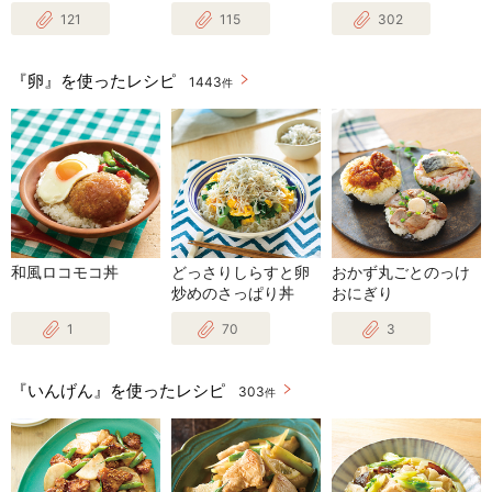
121
115
302
『卵』を使ったレシピ
1443
件
和風ロコモコ丼
どっさりしらすと卵
おかず丸ごとのっけ
炒めのさっぱり丼
おにぎり
1
70
3
『いんげん』を使ったレシピ
303
件