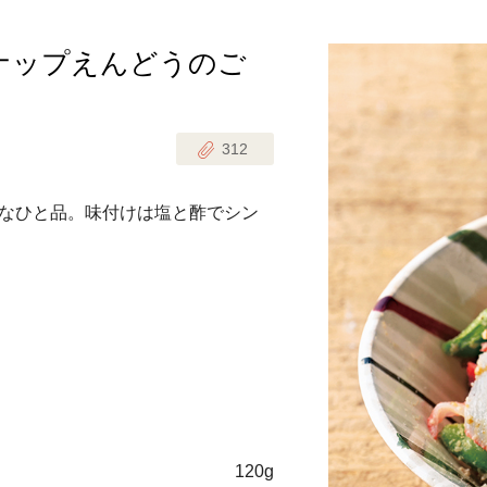
ナップえんどうのご
じのときめき時間
副菜
まれの野菜レシピ
汁物
312
1歳半からの幼児食
お弁当
はん
なひと品。味付けは塩と酢でシン
はんセット（2人分）
おやつ・デザート
はんセット（3人分）
き肉魚菜菜セット
らない平日ごはん
プ
飛田和緒さんレシピ
探す
120g
豚肉