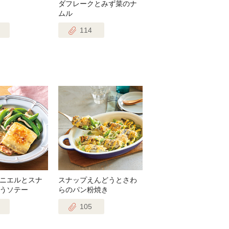
ダフレークとみず菜のナ
ムル
114
ニエルとスナ
スナップえんどうとさわ
うソテー
らのパン粉焼き
105