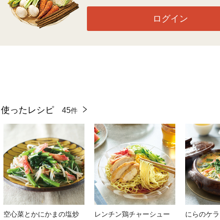
ログイン
を使ったレシピ
45
件
空心菜とかにかまの塩炒
レンチン鶏チャーシュー
にらのケラ