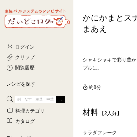
生協パルシステムのレシピ
かにかまとス
コトコト
サイト
主菜
ひとさ
だいどこログ
まあえ
サラダ・あえもの
農家生
Kinari
ログイン
常備菜・作りおき
おきらくだ
yumyumいっしょご
クリップ
シャキシャキで彩り豊か
おつまみ
3日分ご
ぷれーんぺいじ
閲覧履歴
プルに。
3日分ご
乾物屋さん
レシピを探す
約8分
つくりお
がんば
材料
料理カテゴリ
【2人分】
有賀薫さんのスー
カタログ
サラダフレーク
牛肉