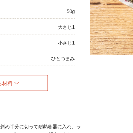
ひき肉
50g
アスパラガス
大さじ1
なす
小さじ1
たまねぎ
ひとつまみ
る材料
は斜め半分に切って耐熱容器に入れ、ラ