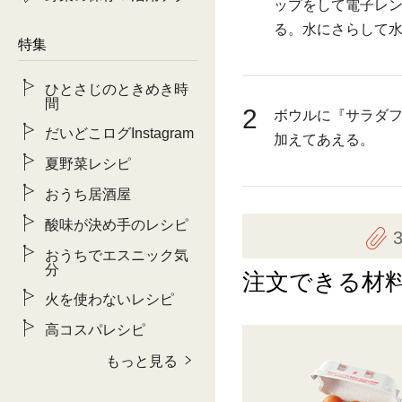
ップをして電子レン
る。水にさらして
特集
ひとさじのときめき時
間
2
ボウルに『サラダフ
だいどこログInstagram
加えてあえる。
夏野菜レシピ
おうち居酒屋
酸味が決め手のレシピ
おうちでエスニック気
分
注文できる材
火を使わないレシピ
高コスパレシピ
もっと見る