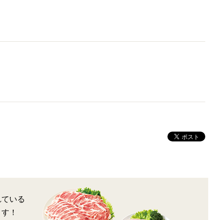
れている
ます！