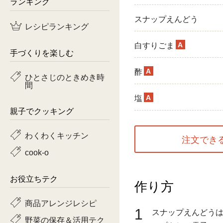
ランキング
鶏肉
スナップえんどう
レシピランキング
魚
A
白すりごま
手づくりを楽しむ
ピーマン
A
酢
ひとさじのときめき時
間
トマト
A
塩
親子でクッキング
わくわくキッチン
注文でき
cook-o
お役立ちテク
作り方
商品アレンジレシピ
1
スナップえんどう
野菜の保存＆活用テク