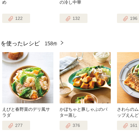
め
の冷し中華
122
132
196
』を使ったレシピ
158
件
えびと春野菜のデリ風サ
かぼちゃと豚しゃぶのバ
さわらのム
ラダ
ター蒸し
ップえんど
277
376
161