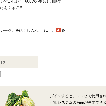
ジで1分ほど（600Wの場合）加熱す
水けをふき取る。
A
レーク』をほぐし入れ、（1）、
を
312
料
ログインすると、レシピで使用さ
パルシステムの商品が注文でき