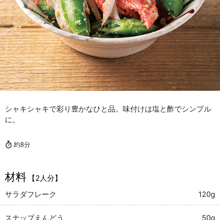
シャキシャキで彩り豊かなひと品。味付けは塩と酢でシンプル
に。
約8分
材料
【2人分】
サラダフレーク
120g
スナップえんどう
50g