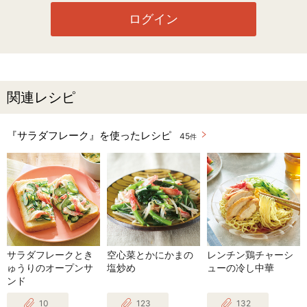
ログイン
関連レシピ
『サラダフレーク』を使ったレシピ
45
件
サラダフレークとき
空心菜とかにかまの
レンチン鶏チャーシ
ゅうりのオープンサ
塩炒め
ューの冷し中華
ンド
10
123
132