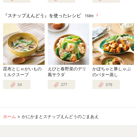
『スナップえんどう』を使ったレシピ
158
件
昆布とじゃがいもの
えびと春野菜のデリ
かぼちゃと豚しゃぶ
ミルクスープ
風サラダ
のバター蒸し
24
277
376
ホーム
かにかまとスナップえんどうのごまあえ