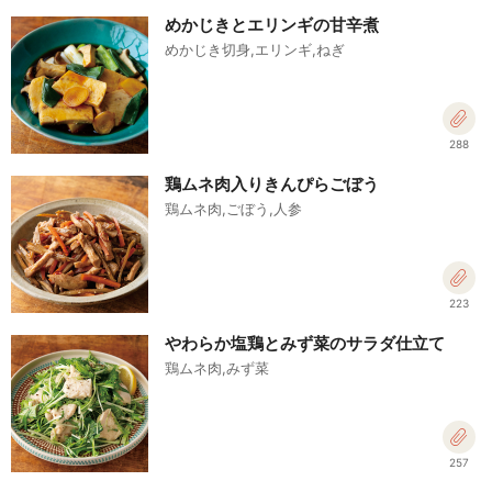
めかじきとエリンギの甘辛煮
めかじき切身,エリンギ,ねぎ
288
鶏ムネ肉入りきんぴらごぼう
鶏ムネ肉,ごぼう,人参
223
やわらか塩鶏とみず菜のサラダ仕立て
鶏ムネ肉,みず菜
257