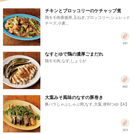
チキンとブロッコリーのケチャップ煮
鶏モモ肉唐揚用,玉ねぎ,ブロッコリー,シュレッド
チーズ,小麦…
261
なすとゆで鶏の濃厚ごまだれ
鶏モモ肉,なす,しょうが
492
大葉みそ風味のなすの豚巻き
豚バラしゃぶしゃぶ用,なす,大葉,便利つゆ【A】
353