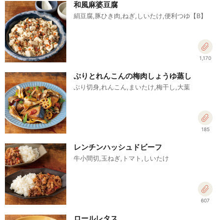
和風麻婆豆腐
絹豆腐,豚ひき肉,ねぎ,しいたけ,便利つゆ【B】
1,170
ぶりとれんこんの梅肉しょうゆ蒸し
ぶり切身,れんこん,まいたけ,梅干し,大葉
185
レンチンハッシュドビーフ
牛小間切,玉ねぎ,トマト,しいたけ
607
ロールレタス