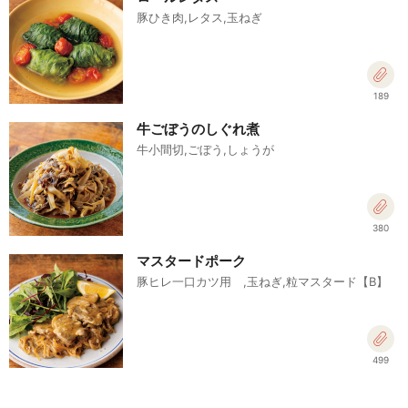
豚ひき肉,レタス,玉ねぎ
189
牛ごぼうのしぐれ煮
牛小間切,ごぼう,しょうが
380
マスタードポーク
豚ヒレ一口カツ用 ,玉ねぎ,粒マスタード【B】
499