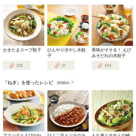
かきたまスープ餃子
ひんやり冷やし水餃
香味がそそる！ えび
子
みそだれの水餃子
225
27
204
『ねぎ』を使ったレシピ
3060
件
アスパラとえびのね
ひよこ豆とツナのカ
もち麦とササミの柚