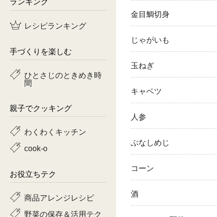
ランキング
金目鯛切身
鶏肉
レシピランキング
魚
じゃがいも
手づくりを楽しむ
ピーマン
玉ねぎ
ひとさじのときめき時
間
トマト
キャベツ
親子でクッキング
人参
わくわくキッチン
ぶなしめじ
cook-o
コーン
お役立ちテク
酒
商品アレンジレシピ
野菜の保存＆活用テク