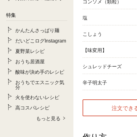
コンソメ（顆粒）
特集
塩
かんたんさっぱり麺
こしょう
だいどこログInstagram
【味変用】
夏野菜レシピ
おうち居酒屋
シュレッドチーズ
酸味が決め手のレシピ
おうちでエスニック気
辛子明太子
分
火を使わないレシピ
高コスパレシピ
注文でき
もっと見る
作り方