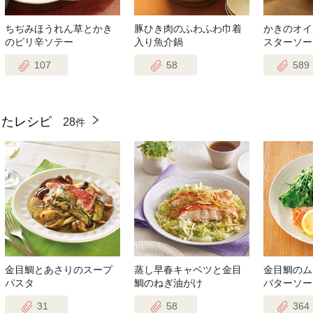
ちぢみほうれん草とかき
豚ひき肉のふわふわ巾着
かきのオイ
のピリ辛ソテー
入り魚介鍋
スターソー
107
58
589
ったレシピ
28
件
金目鯛とあさりのスープ
蒸し早春キャベツと金目
金目鯛のム
パスタ
鯛のねぎ油がけ
バターソー
31
58
364