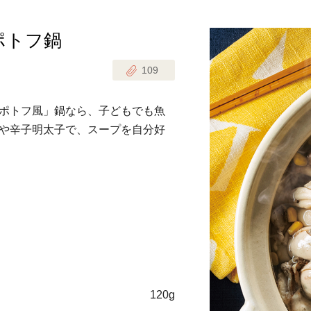
ポトフ鍋
じのときめき時間
副菜
109
まれの野菜レシピ
汁物
1歳半からの幼児食
お弁当
ポトフ風」鍋なら、子どもでも魚
はん
や辛子明太子で、スープを自分好
はんセット（2人分）
おやつ・デザート
はんセット（3人分）
き肉魚菜菜セット
らない平日ごはん
プ
飛田和緒さんレシピ
120g
探す
豚肉