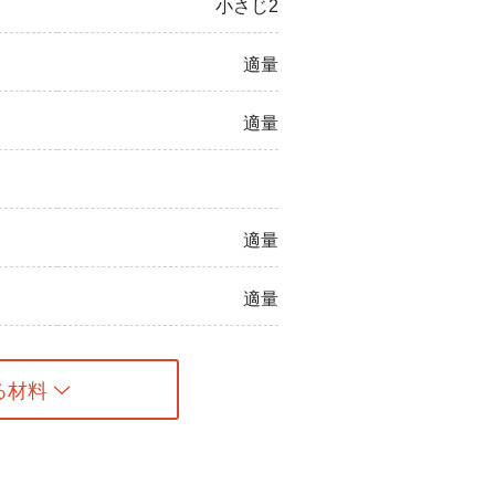
小さじ2
適量
適量
適量
適量
る材料