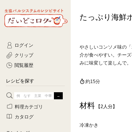
生協パルシステムのレシピ
たっぷり海鮮
コトコト
サイト
主菜
ひとさ
だいどこログ
サラダ・あえもの
農家生
Kinari
ログイン
常備菜・作りおき
おきらくだ
やさしいコンソメ味の「
yumyumいっしょご
クリップ
介が食べやすい。チーズ
おつまみ
3日分ご
みに味変して楽しんで。
ぷれーんぺいじ
閲覧履歴
3日分ご
乾物屋さん
レシピを探す
約15分
つくりお
がんば
材料
料理カテゴリ
【2人分】
有賀薫さんのスー
カタログ
冷凍かき
牛肉