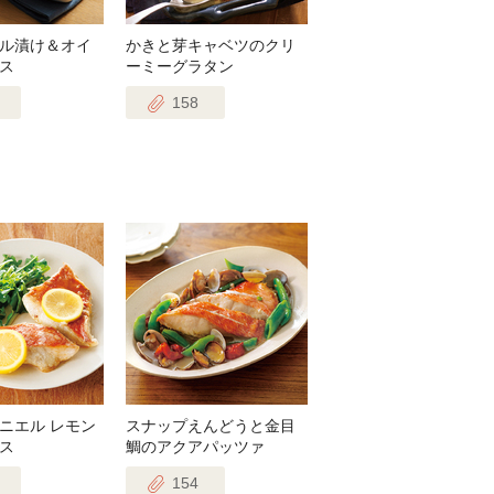
ル漬け＆オイ
かきと芽キャベツのクリ
ス
ーミーグラタン
158
ニエル レモン
スナップえんどうと金目
ス
鯛のアクアパッツァ
154