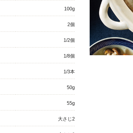
100g
ひき肉
アスパラガス
2個
なす
1/2個
たまねぎ
1/8個
1/3本
50g
55g
大さじ2