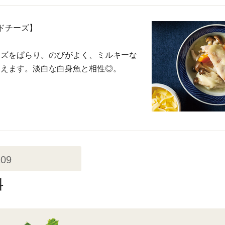
ドチーズ】
ーズをぱらり。のびがよく、ミルキーな
わえます。淡白な白身魚と相性◎。
109
料