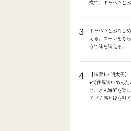
煮て、キャベツと
3
キャベツとぶなし
える。コーンをちら
うで味を調える。
4
【味変1＋明太子】
●博多風追いめんた
とことん海鮮を楽
チプチ感と後を引