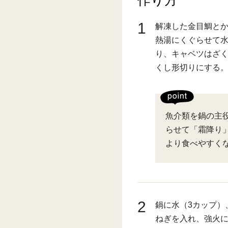
1
解凍した金目鯛と
熱湯にくぐらせて
り、キャベツはざ
くし形切りにする
魚介類を鍋の主
らせて「霜降り
より食べやすく
2
鍋に水（3カップ）
ねぎを入れ、強火に