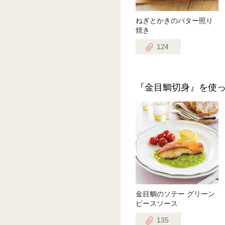
ねぎとかきのバター照り
焼き
124
『金目鯛切身』を使
金目鯛のソテー グリーン
ピースソース
135