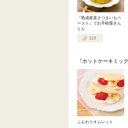
『熟成産直さつまいもペ
ースト』でお手軽栗きん
とん
123
『ホットケーキミッ
ふんわりオムレット