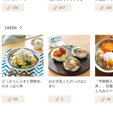
156
647
193
ピ
1443
件
どっさりしらすと卵炒め
おかず丸ごとのっけおに
『半熟卵入
のさっぱり丼
ぎり
丼』、豆腐
とろみスー
69
3
46