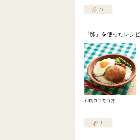
77
『卵』を使ったレシ
和風ロコモコ丼
1