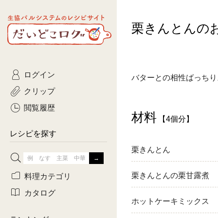
生協パルシステムのレシピ
栗きんとんの
コトコト
サイト
主菜
ひとさ
だいどこログ
サラダ・あえもの
農家生
Kinari
ログイン
常備菜・作りおき
おきらくだ
バターとの相性ばっちり
yumyumいっしょご
クリップ
おつまみ
3日分ご
ぷれーんぺいじ
閲覧履歴
材料
【4個分】
3日分ご
乾物屋さん
レシピを探す
つくりお
栗きんとん
がんば
栗きんとんの栗甘露煮
料理カテゴリ
有賀薫さんのスー
カタログ
ホットケーキミックス
牛肉