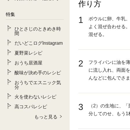
作り方
特集
1
ボウルに卵、牛乳
よく混ぜ合わせる
ひとさじのときめき時
間
混ぜる。
だいどこログInstagram
夏野菜レシピ
2
フライパンに油を薄
おうち居酒屋
に流し入れ、両面
酸味が決め手のレシピ
んなどに包んでさま
おうちでエスニック気
分
火を使わないレシピ
3
（2）の生地に、「
高コスパレシピ
分してのせ、もう1
もっと見る