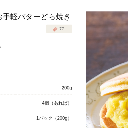
お手軽バターどら焼き
じのときめき時間
副菜
77
まれの野菜レシピ
汁物
1歳半からの幼児食
お弁当
。
はん
はんセット（2人分）
おやつ・デザート
はんセット（3人分）
き肉魚菜菜セット
200g
らない平日ごはん
4個（あれば）
プ
飛田和緒さんレシピ
1パック（200g）
探す
豚肉