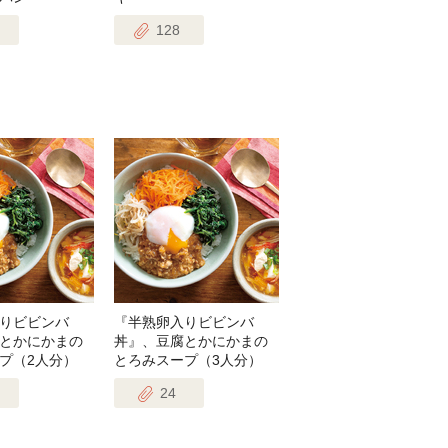
128
りビビンバ
『半熟卵入りビビンバ
とかにかまの
丼』、豆腐とかにかまの
プ（2人分）
とろみスープ（3人分）
24