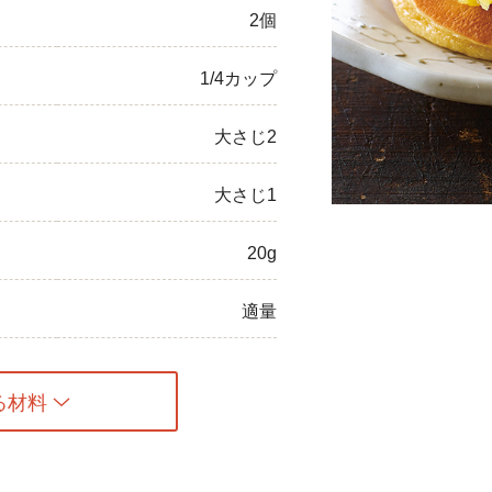
2個
ひき肉
1/4カップ
アスパラガス
なす
大さじ2
たまねぎ
大さじ1
20g
適量
る材料