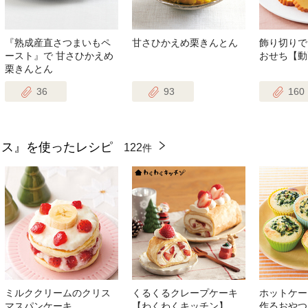
『熟成産直さつまいもペ
甘さひかえめ栗きんとん
飾り切りで
ースト』で 甘さひかえめ
おせち【動
栗きんとん
36
93
160
クス』を使ったレシピ
122
件
ミルククリームのクリス
くるくるクレープケーキ
ホットケー
マスパンケーキ
【わくわくキッチン】
作るおやつ