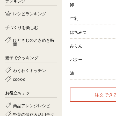
ランキング
卵
鶏肉
レシピランキング
牛乳
魚
手づくりを楽しむ
はちみつ
ピーマン
ひとさじのときめき時
間
トマト
みりん
親子でクッキング
バター
わくわくキッチン
油
cook-o
お役立ちテク
注文でき
商品アレンジレシピ
野菜の保存＆活用テク