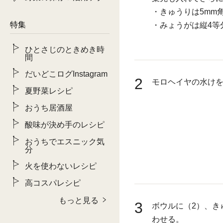
・きゅうりは5mm
特集
・みょうがは縦4等
ひとさじのときめき時
間
だいどこログInstagram
2
モロヘイヤの水け
夏野菜レシピ
おうち居酒屋
酸味が決め手のレシピ
おうちでエスニック気
分
火を使わないレシピ
高コスパレシピ
もっと見る
3
ボウルに（2）、き
わせる。