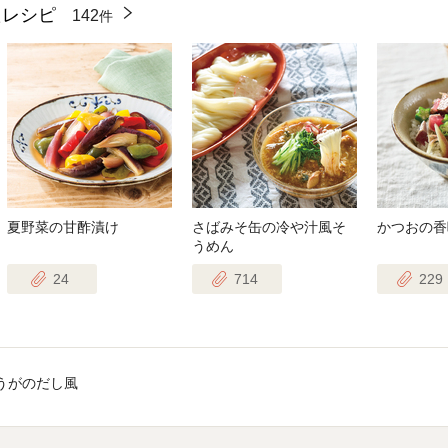
たレシピ
142
件
夏野菜の甘酢漬け
さばみそ缶の冷や汁風そ
かつおの香
うめん
24
714
229
うがのだし風