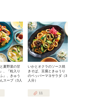
と夏野菜の甘
いかとオクラのソース焼
』、『粒入り
きそば、豆腐ときゅうり
ふ』、きゅう
のペッパーマヨサラダ（3
んスープ（3人
人分）
11