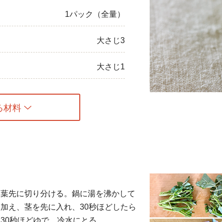
1パック（全量）
ひき肉
アスパラガス
大さじ3
なす
大さじ1
たまねぎ
る材料
と葉先に切り分ける。鍋に湯を沸かして
加え、茎を先に入れ、30秒ほどしたら
30秒ほどゆで、冷水にとる。