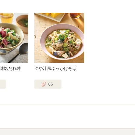
味塩だれ丼
冷や汁風ぶっかけそば
66