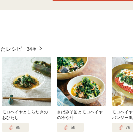
ったレシピ
34
件
モロヘイヤとしらたきの
さばみそ缶とモロヘイヤ
モロヘイヤ
おひたし
の冷や汁
バンジー風
95
58
76