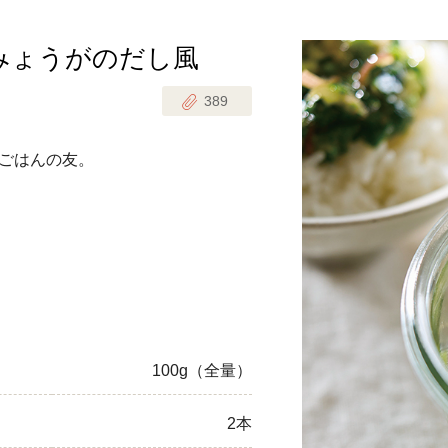
みょうがのだし風
じのときめき時間
副菜
389
まれの野菜レシピ
汁物
1歳半からの幼児食
お弁当
ごはんの友。
はん
はんセット（2人分）
おやつ・デザート
はんセット（3人分）
き肉魚菜菜セット
らない平日ごはん
100g（全量）
プ
飛田和緒さんレシピ
2本
探す
豚肉