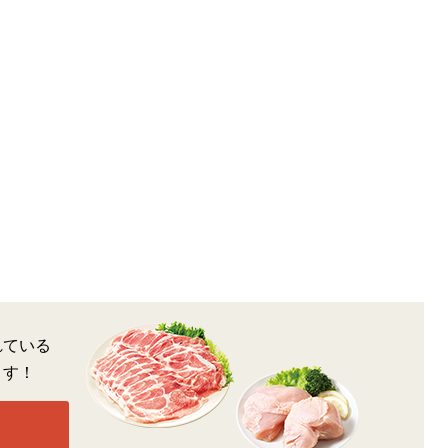
れている
ます！