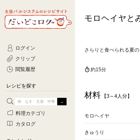
生協パルシステムのレシピ
モロヘイヤと
コトコト
サイト
主菜
ひとさ
だいどこログ
サラダ・あえもの
農家生
Kinari
ログイン
常備菜・作りおき
おきらくだ
さらりと食べられる夏の
yumyumいっしょご
クリップ
おつまみ
3日分ご
ぷれーんぺいじ
閲覧履歴
約15分
3日分ご
乾物屋さん
レシピを探す
つくりお
材料
【3～4人分】
がんば
料理カテゴリ
モロヘイヤ
有賀薫さんのスー
カタログ
きゅうり
牛肉