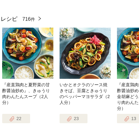
たレシピ
716
件
『産直鶏肉と夏野菜の甘
いかとオクラのソース焼
『産直鶏肉
酢醤油炒め』、きゅうり
きそば、豆腐ときゅうり
酢醤油炒め
肉わんたんスープ（2人
のペッパーマヨサラダ（2
金胡麻どう
分）
人分）
り肉わんた
分）
22
23
13