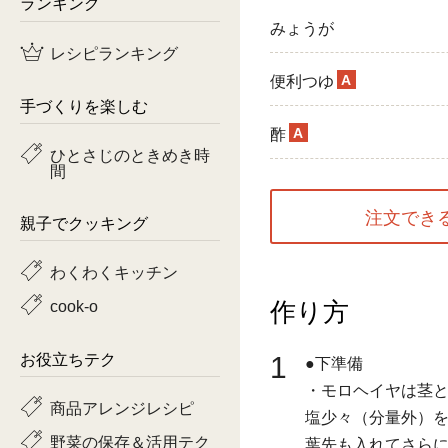
ランキング
みょうが
鶏肉
レシピランキング
魚
A
便利つゆ
手づくりを楽しむ
ピーマン
A
酢
ひとさじのときめき時
間
トマト
注文でき
親子でクッキング
わくわくキッチン
作り方
cook-o
1
お役立ちテク
●下準備
・モロヘイヤは茎
商品アレンジレシピ
塩少々（分量外）を
野菜の保存＆活用テク
葉先も入れてさらに