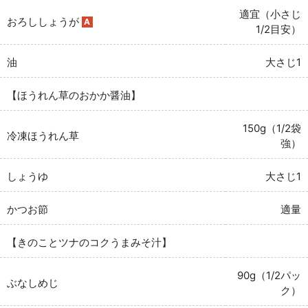
適宜（小さじ
おろししょうが
A
1/2目安）
油
大さじ1
【ほうれん草のおかか醤油】
150g（1/2袋
冷凍ほうれん草
強）
しょうゆ
大さじ1
かつお節
適量
【きのことツナのコクうまみそ汁】
90g（1/2パッ
ぶなしめじ
ク）