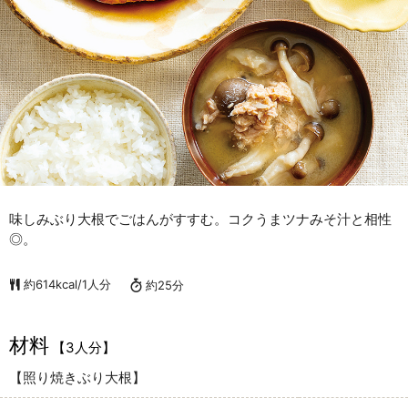
味しみぶり大根でごはんがすすむ。コクうまツナみそ汁と相性
◎。
約614kcal/1人分
約25分
材料
【3人分】
【照り焼きぶり大根】