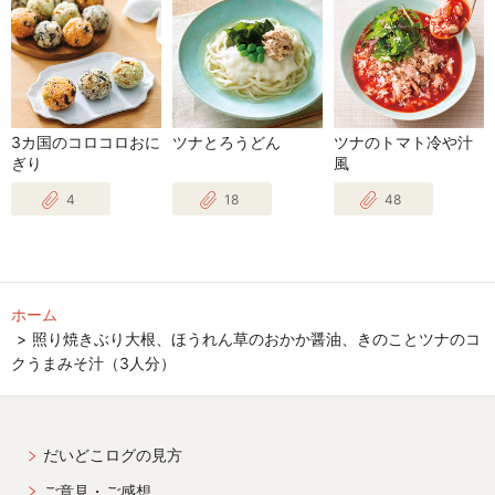
3カ国のコロコロおに
ツナとろうどん
ツナのトマト冷や汁
ぎり
風
4
18
48
ホーム
照り焼きぶり大根、ほうれん草のおかか醤油、きのことツナのコ
クうまみそ汁（3人分）
だいどこログの見方
ご意見・ご感想