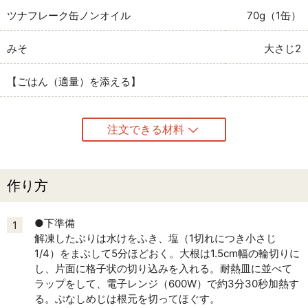
ツナフレーク缶ノンオイル
70g（1缶）
みそ
大さじ2
【ごはん（適量）を添える】
注文できる材料
作り方
●下準備
1
解凍したぶりは水けをふき、塩（1切れにつき小さじ
1/4）をまぶして5分ほどおく。大根は1.5cm幅の輪切りに
し、片面に格子状の切り込みを入れる。耐熱皿に並べて
ラップをして、電子レンジ（600W）で約3分30秒加熱す
る。ぶなしめじは根元を切ってほぐす。