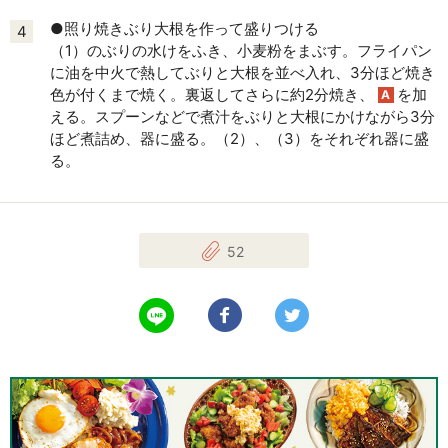
●照り焼きぶり大根を作って盛りつける
4
（1）のぶりの水けをふき、小麦粉をまぶす。フライパン
に油を中火で熱してぶりと大根を並べ入れ、3分ほど焼き
色が付くまで焼く。裏返してさらに約2分焼き、
を加
A
える。スプーンなどで煮汁をぶりと大根にかけながら3分
ほど煮詰め、器に盛る。（2）、（3）をそれぞれ器に盛
る。
52
LINEで送る
Facebookでシェアする
Twitterでツイート