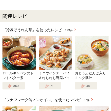
関連レシピ
『冷凍ほうれん草』を使ったレシピ
123
件
ロールキャベツのト
ミニウインナーパイ
おとうふだんご入り
マトバター煮
＆ねじねじ野菜パイ
ミルク豚汁
360
71
40
『ツナフレーク缶ノンオイル』を使ったレシピ
57
件