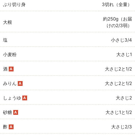
ぶり切り身
3切れ（全量）
約250g（お届
大根
けの2/3弱）
塩
小さじ3/4
小麦粉
大さじ1
酒
大さじ2と1/2
A
みりん
大さじ2と1/2
A
しょうゆ
大さじ2
A
砂糖
大さじ1と1/2
A
酢
大さじ2/3
A