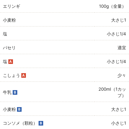
エリンギ
100g（全量）
小麦粉
大さじ1
塩
小さじ1/4
パセリ
適宜
塩
小さじ1/4
A
こしょう
少々
A
200ml（1カッ
牛乳
B
プ）
小麦粉
大さじ1
B
コンソメ（顆粒）
小さじ1
B