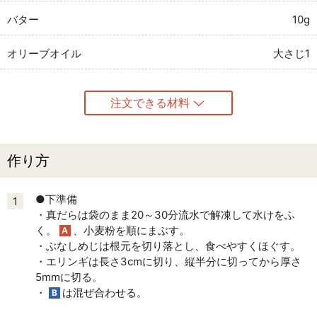
バター
10g
オリーブオイル
大さじ1
注文できる材料
作り方
●下準備
1
・真だらは袋のまま20～30分流水で解凍して水けをふ
く。
、小麦粉を順にまぶす。
A
・ぶなしめじは根元を切り落とし、食べやすくほぐす。
・エリンギは長さ3cmに切り、縦半分に切ってから厚さ
5mmに切る。
・
は混ぜ合わせる。
B