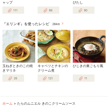
ャップ
びたし
111
89
90
『エリンギ』を使ったレシピ
284
件
玉ねぎときのこの焼
キャベツとチキンの
ひじきの巣ごもり風
きマリネ
クリーム煮
26
121
11
ホーム
たらのムニエル きのこクリームソース