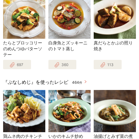
たらとブロッコリー
白身魚とズッキーニ
真だらとかぶの照り
のめんつゆバターソ
のトマト蒸し
焼き
テー
697
360
113
『ぶなしめじ』を使ったレシピ
464
件
鶏ムネ肉のチキンチ
いかのキムチ炒め
油揚げとみず菜の煮