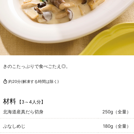
きのこたっぷりで食べごたえ◎。
約20分
(解凍する時間は除く)
材料
【3～4人分】
北海道産真だら切身
250g（全量）
ぶなしめじ
180g（全量）