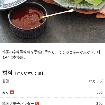
韓国の辛味調味料を手軽に手作り。うまみと辛みが広がり、味
わいは本格的。
材料
【作りやすい分量】
甘酒
1/2カップ
みそ
50g
A
韓国唐辛子パウダー
30g
A