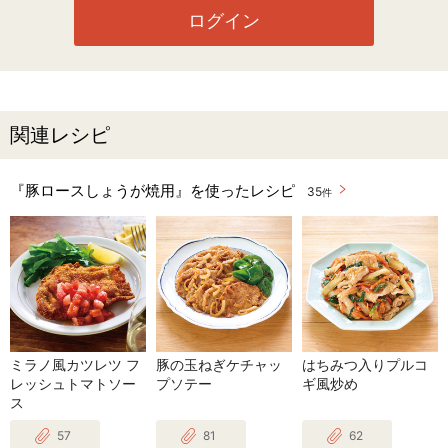
ログイン
関連レシピ
『豚ロースしょうが焼用』を使ったレシピ
35
件
ミラノ風カツレツ フ
豚の玉ねぎケチャッ
はちみつ入りプルコ
レッシュトマトソー
プソテー
ギ風炒め
ス
57
81
62