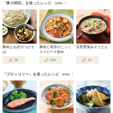
『豚小間切』を使ったレシピ
206
件
豚肉とねぎのつけそ
豚肉と長芋のこっく
豆乳野菜みそうどん
ば
りスピード炒め
58
305
40
『ブロッコリー』を使ったレシピ
616
件