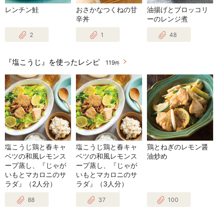
レンチン鮭
おさかなつくねの甘
油揚げとブロッコリ
辛丼
ーのレンジ煮
2
1
48
『塩こうじ』を使ったレシピ
119
件
塩こうじ鶏と春キャ
塩こうじ鶏と春キャ
鶏とねぎのレモン醤
ベツの和風レモンス
ベツの和風レモンス
油炒め
ープ蒸し、『じゃが
ープ蒸し、『じゃが
いもとマカロニのサ
いもとマカロニのサ
ラダ』（2人分）
ラダ』（3人分）
88
37
100