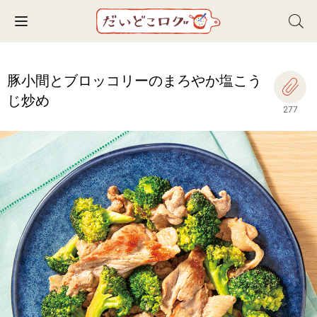
Toggle navigation
豚小間とブロッコリーのまろやか塩こう
じ炒め
277