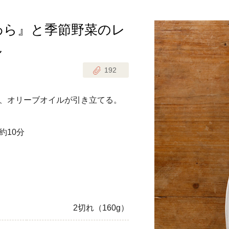
わら』と季節野菜のレ
じのときめき時間
副菜
し
まれの野菜レシピ
汁物
192
1歳半からの幼児食
お弁当
はん
、オリーブオイルが引き立てる。
はんセット（2人分）
おやつ・デザート
はんセット（3人分）
約10分
き肉魚菜菜セット
らない平日ごはん
プ
飛田和緒さんレシピ
2切れ（160g）
探す
豚肉