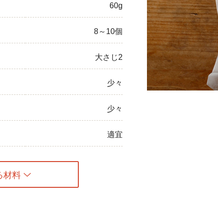
60g
ひき肉
8～10個
アスパラガス
大さじ2
なす
たまねぎ
少々
少々
適宜
る材料