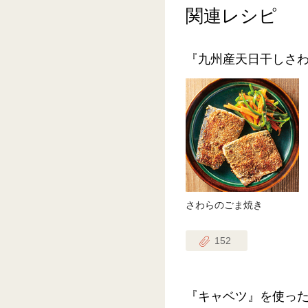
関連レシピ
『九州産天日干しさ
さわらのごま焼き
152
『キャベツ』を使っ