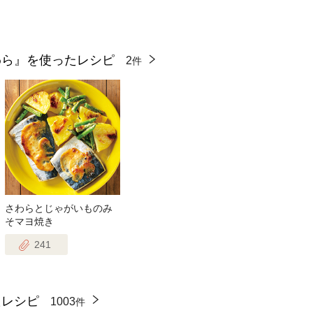
わら』を使ったレシピ
2
件
さわらとじゃがいものみ
そマヨ焼き
241
たレシピ
1003
件