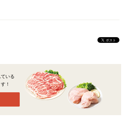
れている
ます！