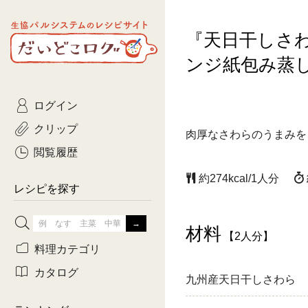
生協パルシステムのレシピ
『天日干しさ
コトコト
サイト
主菜
ひとさ
だいどこログ
ンジ紙包み蒸
サラダ・あえもの
農家生
Kinari
ログイン
常備菜・作りおき
おきらくだ
yumyumいっしょご
クリップ
肉厚なさわらのうまみを
おつまみ
3日分ご
ぷれーんぺいじ
閲覧履歴
3日分ご
約274kcal/1人分
乾物屋さん
レシピを探す
つくりお
材料
がんば
【2人分】
料理カテゴリ
有賀薫さんのスー
カタログ
九州産天日干しさわら
牛肉