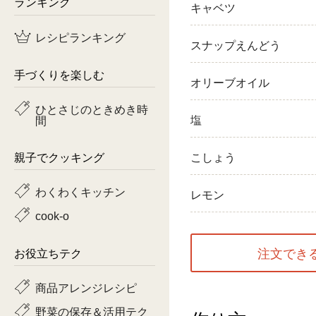
ランキング
キャベツ
鶏肉
レシピランキング
スナップえんどう
魚
手づくりを楽しむ
オリーブオイル
ピーマン
ひとさじのときめき時
間
塩
トマト
親子でクッキング
こしょう
わくわくキッチン
レモン
cook-o
注文でき
お役立ちテク
商品アレンジレシピ
野菜の保存＆活用テク