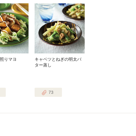
照りマヨ
キャベツとねぎの明太バ
ター蒸し
73