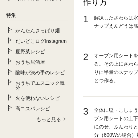
作り方
特集
1
解凍したさわらは
ナップえんどうは
かんたんさっぱり麺
だいどこログInstagram
夏野菜レシピ
2
オーブン用シートを
おうち居酒屋
る。その上にさわら
りに半量のスナッ
酸味が決め手のレシピ
とつ作る。
おうちでエスニック気
分
火を使わないレシピ
高コスパレシピ
3
全体に塩・こしょ
ブン用シートの上下
もっと見る
にのせ、ふんわりと
分（600Wの場合