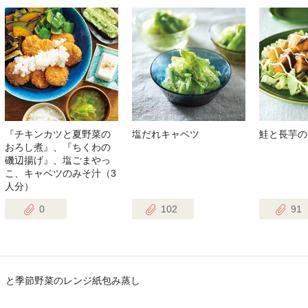
『チキンカツと夏野菜の
塩だれキャベツ
鮭と長芋の
おろし煮』、『ちくわの
磯辺揚げ』、塩ごまやっ
こ、キャベツのみそ汁（3
人分）
0
102
91
』と季節野菜のレンジ紙包み蒸し