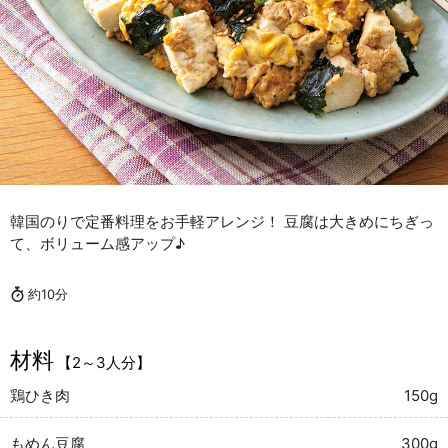
韓国のりで定番料理をお手軽アレンジ！ 豆腐は大きめにちぎっ
て、ボリューム感アップ♪
約10分
材料
【2～3人分】
鶏ひき肉
150g
もめん豆腐
300g