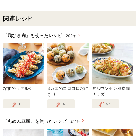
関連レシピ
『鶏ひき肉』を使ったレシピ
202
件
なすのファルシ
3カ国のコロコロおに
ヤムウンセン風春雨
ぎり
サラダ
1
4
57
『もめん豆腐』を使ったレシピ
241
件