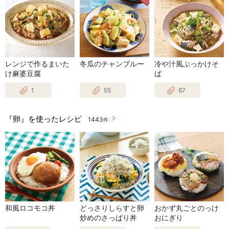
レンジで作るまいた
冬瓜のチャンプルー
冷や汁風ぶっかけそ
け麻婆豆腐
ば
1
55
67
『卵』を使ったレシピ
1443
件
和風ロコモコ丼
どっさりしらすと卵
おかず丸ごとのっけ
炒めのさっぱり丼
おにぎり