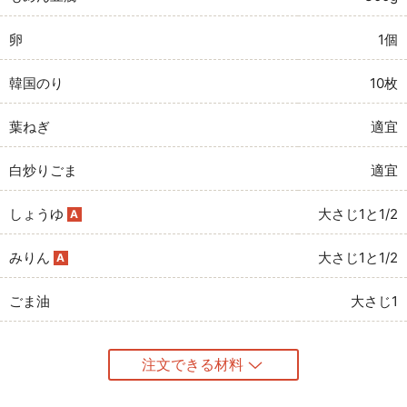
卵
1個
韓国のり
10枚
葉ねぎ
適宜
白炒りごま
適宜
しょうゆ
大さじ1と1/2
A
みりん
大さじ1と1/2
A
ごま油
大さじ1
注文できる材料