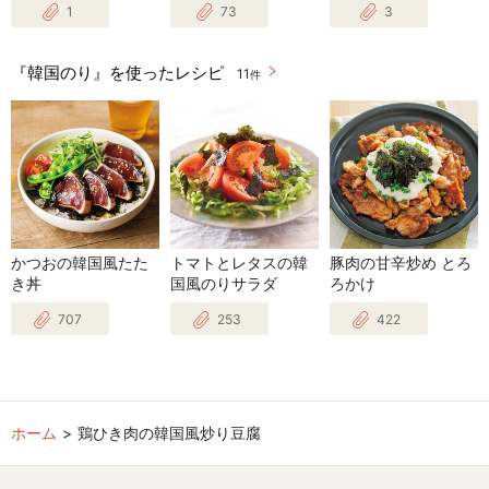
1
73
3
『韓国のり』を使ったレシピ
11
件
かつおの韓国風たた
トマトとレタスの韓
豚肉の甘辛炒め とろ
き丼
国風のりサラダ
ろかけ
707
253
422
ホーム
鶏ひき肉の韓国風炒り豆腐