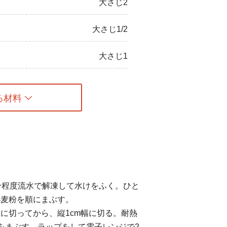
大さじ2
大さじ1/2
大さじ1
る材料
分程度流水で解凍して水けをふく。ひと
小麦粉を順にまぶす。
に切ってから、縦1cm幅に切る。耐熱
をまぶす。ラップをして電子レンジで2