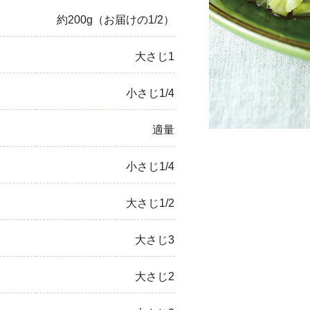
約200g（お届けの1/2）
ひき肉
アスパラガス
大さじ1
なす
小さじ1/4
たまねぎ
適量
小さじ1/4
大さじ1/2
大さじ3
大さじ2