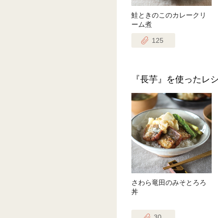
鮭ときのこのカレークリ
ーム煮
125
『長芋』を使ったレ
さわら竜田のみそとろろ
丼
30