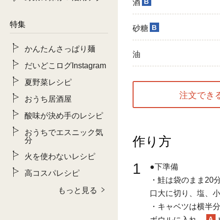
B
酒
特集
B
砂糖
かんたんさっぱり麺
油
だいどこログInstagram
夏野菜レシピ
注文でき
おうち居酒屋
酸味が決め手のレシピ
おうちでエスニック気
作り方
分
火を使わないレシピ
1
●下準備
高コスパレシピ
・鮭は袋のまま20
もっと見る
口大に切り、塩、
・キャベツは横半分
A
ボウルに入れ、