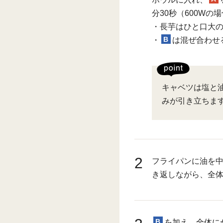
分30秒（600W
・長芋はひと口大
B
・
は混ぜ合わせ
キャベツは塩と
みが引き立ちま
2
フライパンに油を
き返しながら、全体
B
を加え、全体に