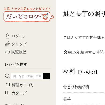
生協パルシステムのレシピ
鮭と長芋の照
コトコト
サイト
主菜
ひとさ
だいどこログ
サラダ・あえもの
農家生
Kinari
ログイン
常備菜・作りおき
おきらくだ
ごはんがすすむ甘辛味＋
yumyumいっしょご
クリップ
おつまみ
3日分ご
ぷれーんぺいじ
閲覧履歴
約15分
(解凍する時間
3日分ご
乾物屋さん
レシピを探す
つくりお
材料
【3～4人分】
がんば
料理カテゴリ
骨とり秋鮭切身
有賀薫さんのスー
カタログ
長芋
牛肉