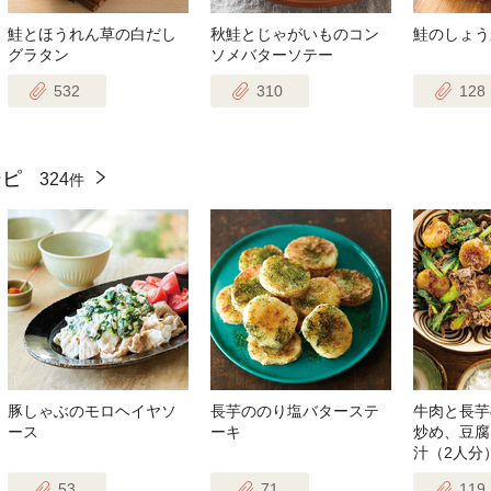
鮭とほうれん草の白だし
秋鮭とじゃがいものコン
鮭のしょう
グラタン
ソメバターソテー
532
310
128
シピ
324
件
豚しゃぶのモロヘイヤソ
長芋ののり塩バターステ
牛肉と長芋
ース
ーキ
炒め、豆腐
汁（2人分
53
71
119