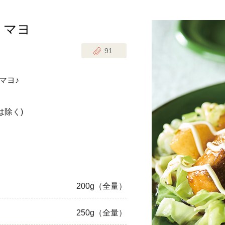
りマヨ
じのときめき時間
副菜
91
まれの野菜レシピ
汁物
1歳半からの幼児食
お弁当
マヨ♪
はん
はんセット（2人分）
おやつ・デザート
は除く)
はんセット（3人分）
き肉魚菜菜セット
らない平日ごはん
200g（全量）
プ
飛田和緒さんレシピ
250g（全量）
探す
豚肉