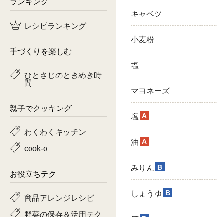
ランキング
キャベツ
鶏肉
レシピランキング
魚
小麦粉
手づくりを楽しむ
ピーマン
塩
ひとさじのときめき時
間
トマト
マヨネーズ
親子でクッキング
A
塩
わくわくキッチン
A
油
cook-o
B
みりん
お役立ちテク
B
しょうゆ
商品アレンジレシピ
野菜の保存＆活用テク