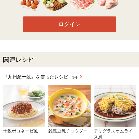
ログイン
関連レシピ
『九州産十穀』を使ったレシピ
3
件
十穀ボロネーゼ風
雑穀豆乳チャウダー
デミグラスオムライ
ス風