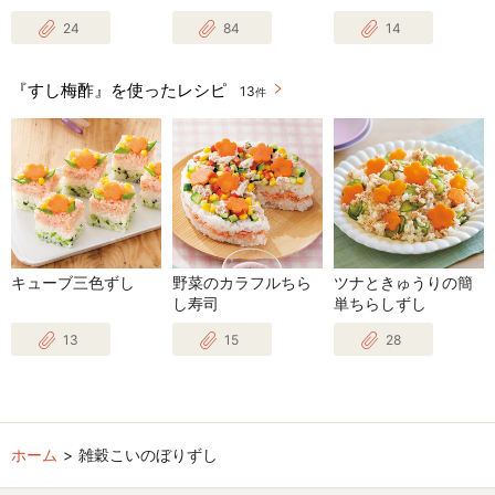
24
84
14
『すし梅酢』を使ったレシピ
13
件
キューブ三色ずし
野菜のカラフルちら
ツナときゅうりの簡
し寿司
単ちらしずし
13
15
28
ホーム
雑穀こいのぼりずし