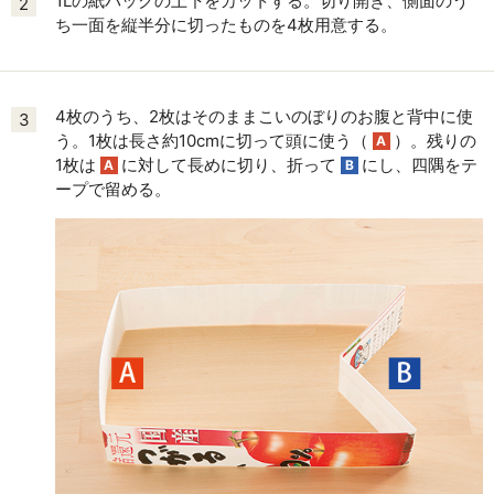
1Lの紙パックの上下をカットする。切り開き、側面のう
2
ち一面を縦半分に切ったものを4枚用意する。
4枚のうち、2枚はそのままこいのぼりのお腹と背中に使
3
う。1枚は長さ約10cmに切って頭に使う（
）。残りの
A
1枚は
に対して長めに切り、折って
にし、四隅をテ
A
B
ープで留める。