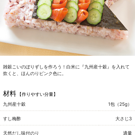
雑穀こいのぼりずしを作ろう！白米に『九州産十穀』を入れて
炊くと、ほんのりピンク色に。
材料
【作りやすい分量】
九州産十穀
1包（25g）
すし梅酢
大さじ3
天然だし味付のり
適量