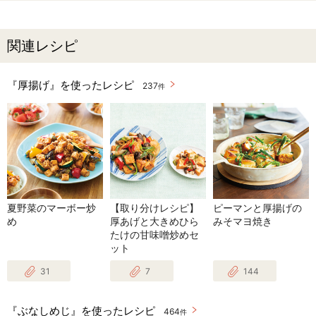
関連レシピ
『厚揚げ』を使ったレシピ
237
件
夏野菜のマーボー炒
【取り分けレシピ】
ピーマンと厚揚げの
め
厚あげと大きめひら
みそマヨ焼き
たけの甘味噌炒めセ
ット
31
7
144
『ぶなしめじ』を使ったレシピ
464
件