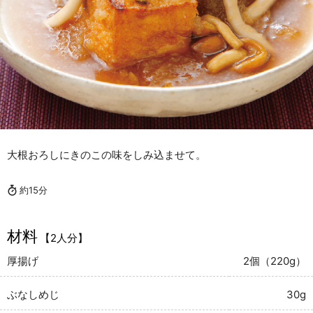
大根おろしにきのこの味をしみ込ませて。
約15分
材料
【2人分】
厚揚げ
2個（220g）
ぶなしめじ
30g