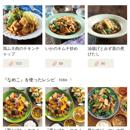
鶏ムネ肉のチキンチ
いかのキムチ炒め
油揚げとみず菜の煮
ャップ
びたし
103
89
90
『なめこ』を使ったレシピ
108
件