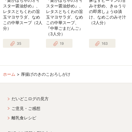
『栗かぼちゃのオイ
『栗かぼちゃのオイ
豚なすピーマンの甘
スター醤油炒め』、
スター醤油炒め』、
みそ炒め、きゅうり
レタスとちくわの旨
レタスとちくわの旨
の即席しょうゆ漬
玉マヨサラダ、なめ
玉マヨサラダ、なめ
け、なめこのみそ汁
この中華スープ（2人
この中華スープ、
（2人分）
分）
『中華ごまだんご』
（3人分）
35
19
163
ホーム
厚揚げのきのこおろしがけ
だいどこログの見方
ご意見・ご感想
離乳食レシピ