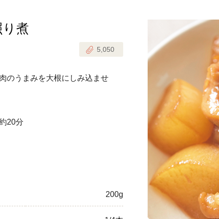
照り煮
じのときめき時間
副菜
5,050
まれの野菜レシピ
汁物
1歳半からの幼児食
お弁当
肉のうまみを大根にしみ込ませ
はん
はんセット（2人分）
おやつ・デザート
約20分
はんセット（3人分）
き肉魚菜菜セット
らない平日ごはん
プ
飛田和緒さんレシピ
200g
探す
豚肉