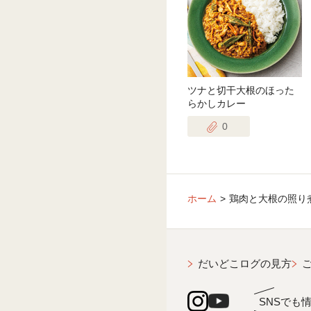
ツナと切干大根のほった
らかしカレー
0
ホーム
鶏肉と大根の照り
だいどこログの見方
SNSでも