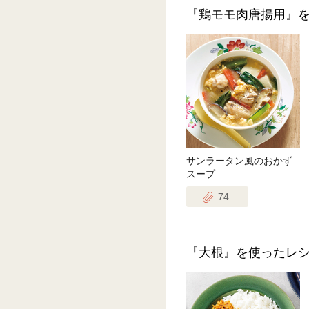
『鶏モモ肉唐揚用』
サンラータン風のおかず
スープ
74
『大根』を使ったレ