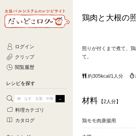
生協パルシステムのレシピ
鶏肉と大根の
コトコト
サイト
主菜
ひとさ
だいどこログ
サラダ・あえもの
農家生
Kinari
ログイン
常備菜・作りおき
おきらくだ
照りが付くまで煮て、鶏
yumyumいっしょご
クリップ
て。
おつまみ
3日分ご
ぷれーんぺいじ
閲覧履歴
約305kcal/1人分
3日分ご
乾物屋さん
レシピを探す
つくりお
材料
【2人分】
がんば
料理カテゴリ
有賀薫さんのスー
カタログ
鶏モモ肉唐揚用
牛肉