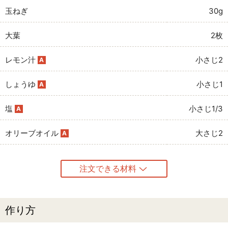
玉ねぎ
30g
大葉
2枚
レモン汁
小さじ2
A
しょうゆ
小さじ1
A
塩
小さじ1/3
A
オリーブオイル
大さじ2
A
注文できる材料
作り方