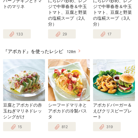
ハーブチキンとトマ
にらレバ炒め、レン
にらレバ炒め、レン
トのマリネ
ジで中華春巻＆中玉
ジで中華春巻＆中玉
トマト、豆腐と野菜
トマト、豆腐と野菜
の塩糀スープ（2人
の塩糀スープ（3人
分）
分）
133
29
17
『アボカド』を使ったレシピ
128
件
豆腐とアボカドの赤
シーフードマリネと
アボカドバーガー＆
玉ねぎマリネドレッ
アボカドの冷製パス
えびクリスピープレ
シングがけ
タ
ート
15
812
319