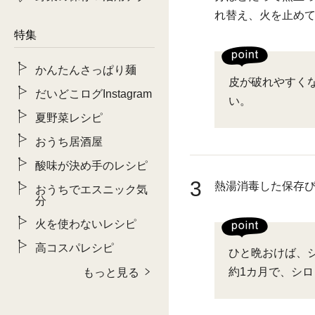
れ替え、火を止め
特集
かんたんさっぱり麺
皮が破れやすく
だいどこログInstagram
い。
夏野菜レシピ
おうち居酒屋
酸味が決め手のレシピ
3
熱湯消毒した保存
おうちでエスニック気
分
火を使わないレシピ
高コスパレシピ
ひと晩おけば、
約1カ月で、シ
もっと見る