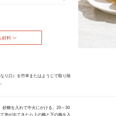
ひき肉
アスパラガス
なす
る材料
たまねぎ
（なり口）を竹串またはようじで取り除
る。
、砂糖を入れて中火にかける。20～30
って泡が出てきたら上の梅と下の梅を入