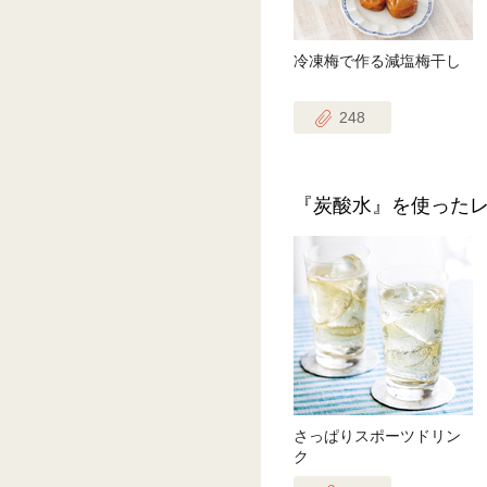
冷凍梅で作る減塩梅干し
248
『炭酸水』を使った
さっぱりスポーツドリン
ク