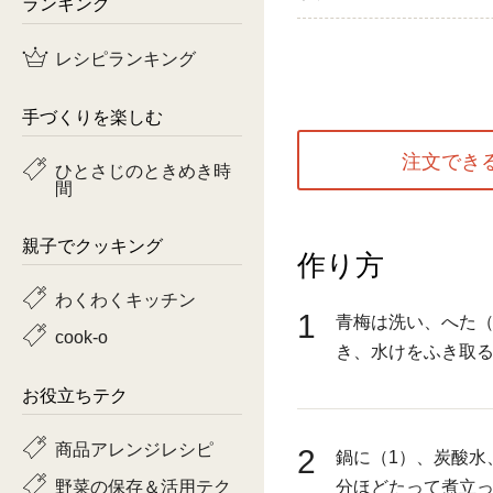
ランキング
鶏肉
レシピランキング
魚
手づくりを楽しむ
ピーマン
注文でき
ひとさじのときめき時
間
トマト
親子でクッキング
作り方
わくわくキッチン
1
青梅は洗い、へた
cook-o
き、水けをふき取
お役立ちテク
商品アレンジレシピ
2
鍋に（1）、炭酸水
野菜の保存＆活用テク
分ほどたって煮立