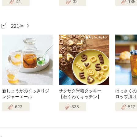
41
32
185
シピ
221
件
新しょうがのすっきりジ
サクサク米粉クッキー
はっさくの
ンジャーエール
【わくわくキッチン】
ロップ漬け
623
338
512