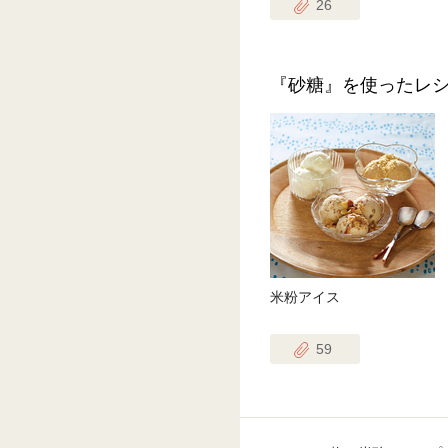
26
『砂糖』を使ったレ
米粉アイス
59