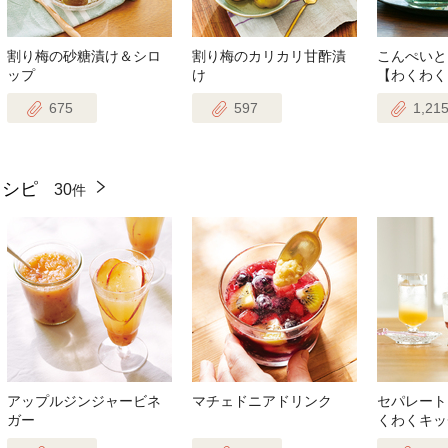
割り梅の砂糖漬け＆シロ
割り梅のカリカリ甘酢漬
こんぺいと
ップ
け
【わくわく
675
597
1,21
レシピ
30
件
アップルジンジャービネ
マチェドニアドリンク
セパレート
ガー
くわくキッ