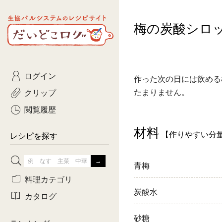
生協パルシステムのレシピ
梅の炭酸シロ
コトコト
サイト
主菜
ひとさ
だいどこログ
サラダ・あえもの
農家生
Kinari
ログイン
常備菜・作りおき
おきらくだ
作った次の日には飲める
yumyumいっしょご
クリップ
たまりません。
おつまみ
3日分ご
ぷれーんぺいじ
閲覧履歴
3日分ご
材料
【作りやすい分
乾物屋さん
レシピを探す
つくりお
青梅
がんば
料理カテゴリ
炭酸水
有賀薫さんのスー
カタログ
牛肉
砂糖