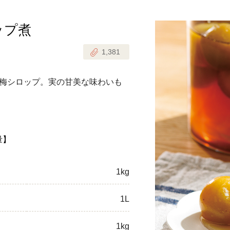
ップ煮
じのときめき時間
副菜
1,381
まれの野菜レシピ
汁物
1歳半からの幼児食
お弁当
梅シロップ。実の甘美な味わいも
はん
はんセット（2人分）
おやつ・デザート
はんセット（3人分）
量】
き肉魚菜菜セット
1kg
らない平日ごはん
1L
プ
飛田和緒さんレシピ
探す
豚肉
1kg