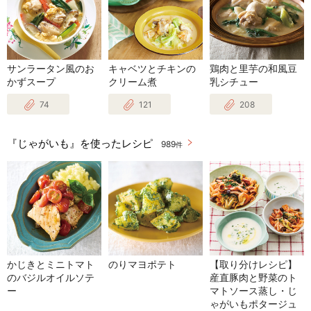
サンラータン風のお
キャベツとチキンの
鶏肉と里芋の和風豆
かずスープ
クリーム煮
乳シチュー
74
121
208
『じゃがいも』を使ったレシピ
989
件
かじきとミニトマト
のりマヨポテト
【取り分けレシピ】
のバジルオイルソテ
産直豚肉と野菜のト
ー
マトソース蒸し・じ
ゃがいもポタージュ