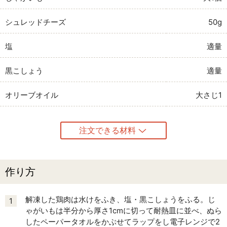
シュレッドチーズ
50g
塩
適量
黒こしょう
適量
オリーブオイル
大さじ1
注文できる材料
作り方
解凍した鶏肉は水けをふき、塩・黒こしょうをふる。じ
1
ゃがいもは半分から厚さ1cmに切って耐熱皿に並べ、ぬら
したペーパータオルをかぶせてラップをし電子レンジで2