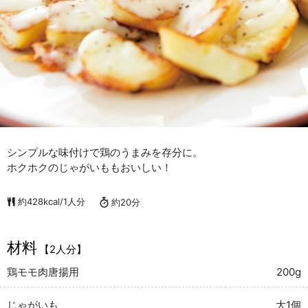
シンプルな味付けで鶏のうまみを存分に。
ホクホクのじゃがいももおいしい！
約428kcal/1人分
約20分
材料
【2人分】
鶏モモ肉唐揚用
200g
じゃがいも
大1個