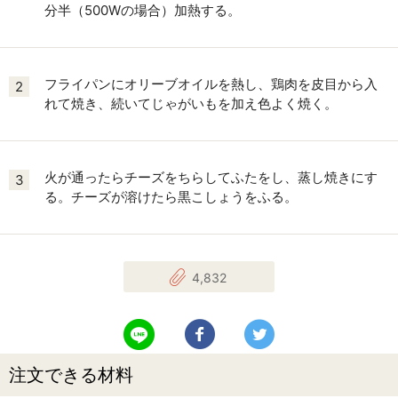
分半（500Wの場合）加熱する。
フライパンにオリーブオイルを熱し、鶏肉を皮目から入
2
れて焼き、続いてじゃがいもを加え色よく焼く。
火が通ったらチーズをちらしてふたをし、蒸し焼きにす
3
る。チーズが溶けたら黒こしょうをふる。
4,832
LINEで送る
Facebookでシェアする
Twitterでツイート
注文できる材料