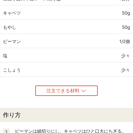
キャベツ
50g
もやし
50g
ピーマン
1/2個
塩
少々
こしょう
少々
注文できる材料
作り方
ピーマンは細切りにし、キャベツはひと口大にちぎる。
1