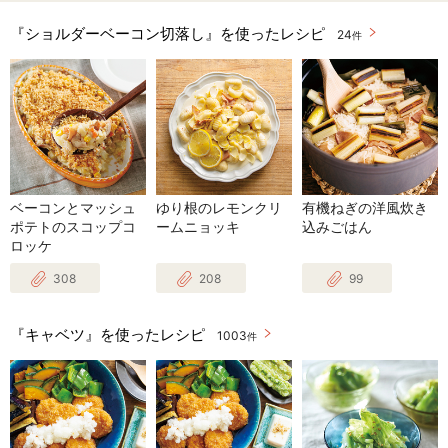
『ショルダーベーコン切落し』を使ったレシピ
24
件
ベーコンとマッシュ
ゆり根のレモンクリ
有機ねぎの洋風炊き
ポテトのスコップコ
ームニョッキ
込みごはん
ロッケ
308
208
99
『キャベツ』を使ったレシピ
1003
件