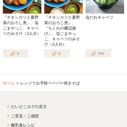
『チキンカツと夏野
『チキンカツと夏野
塩だれキャベツ
菜のおろし煮』、塩
菜のおろし煮』、
ごまやっこ、キャベ
『ちくわの磯辺揚
ツのみそ汁（2人分）
げ』、塩ごまやっ
こ、キャベツのみそ
汁（3人分）
0
0
100
ホーム
レンジでお手軽ペーパー焼きそば
だいどこログの見方
ご意見・ご感想
離乳食レシピ