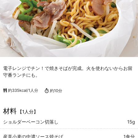
電子レンジでチン！で焼きそばが完成。火を使わないからお留
守番ランチにも。
約335kcal/1人分
約10分
材料
【1人分】
ショルダーベーコン切落し
15g
産直小麦の中濃ソース焼そば
1食分