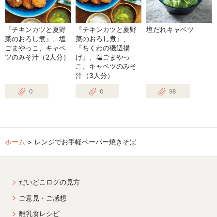
『チキンカツと夏野
『チキンカツと夏野
塩だれキャベツ
菜のおろし煮』、塩
菜のおろし煮』、
ごまやっこ、キャベ
『ちくわの磯辺揚
ツのみそ汁（2人分）
げ』、塩ごまやっ
こ、キャベツのみそ
汁（3人分）
0
0
98
ホーム
レンジでお手軽ペーパー焼きそば
だいどこログの見方
ご意見・ご感想
離乳食レシピ