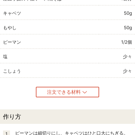
キャベツ
50g
もやし
50g
ピーマン
1/2個
塩
少々
こしょう
少々
注文できる材料
作り方
ピーマンは細切りにし、キャベツはひと口大にちぎる。
1