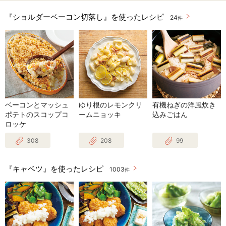
『ショルダーベーコン切落し』を使ったレシピ
24
件
ベーコンとマッシュ
ゆり根のレモンクリ
有機ねぎの洋風炊き
ポテトのスコップコ
ームニョッキ
込みごはん
ロッケ
308
208
99
『キャベツ』を使ったレシピ
1003
件