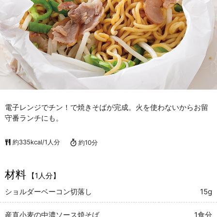
電子レンジでチン！で焼きそばが完成。火を使わないからお留
守番ランチにも。
約335kcal/1人分
約10分
材料
【1人分】
ショルダーベーコン切落し
15g
産直小麦の中濃ソース焼そば
1食分