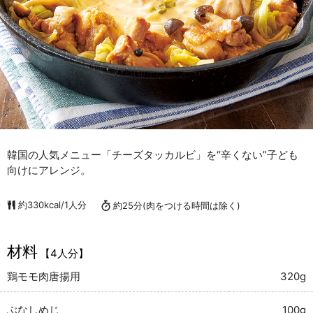
韓国の人気メニュー「チーズタッカルビ」を“辛くない”子ども
向けにアレンジ。
約330kcal/1人分
約25分
(肉をつける時間は除く)
材料
【4人分】
鶏モモ肉唐揚用
320g
ぶなしめじ
100g