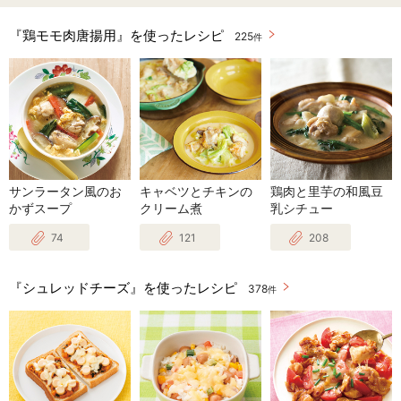
『鶏モモ肉唐揚用』を使ったレシピ
225
件
サンラータン風のお
キャベツとチキンの
鶏肉と里芋の和風豆
かずスープ
クリーム煮
乳シチュー
74
121
208
『シュレッドチーズ』を使ったレシピ
378
件