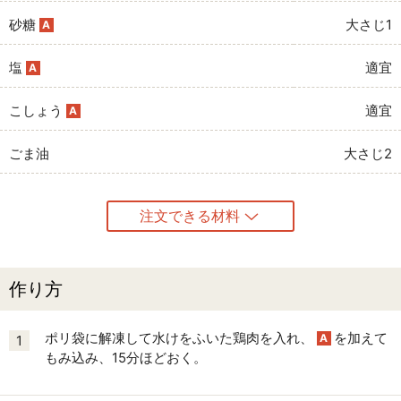
砂糖
大さじ1
A
塩
適宜
A
こしょう
適宜
A
ごま油
大さじ2
注文できる材料
作り方
ポリ袋に解凍して水けをふいた鶏肉を入れ、
を加えて
A
1
もみ込み、15分ほどおく。