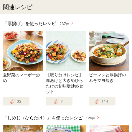
関連レシピ
『厚揚げ』を使ったレシピ
237
件
夏野菜のマーボー炒
【取り分けレシピ】
ピーマンと厚揚げの
め
厚あげと大きめひら
みそマヨ焼き
たけの甘味噌炒めセ
ット
32
7
144
『しめじ（ひらたけ）』を使ったレシピ
126
件