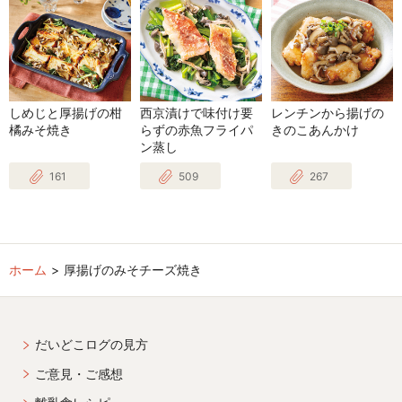
しめじと厚揚げの柑
西京漬けで味付け要
レンチンから揚げの
橘みそ焼き
らずの赤魚フライパ
きのこあんかけ
ン蒸し
161
509
267
ホーム
厚揚げのみそチーズ焼き
だいどこログの見方
ご意見・ご感想