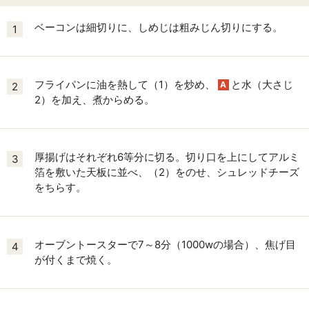
ベーコンは細切りに、しめじは粗みじん切りにする。
1
フライパンに油を熱して（1）を炒め、
と水（大さじ
A
2
2）を加え、煮からめる。
厚揚げはそれぞれ6等分に切る。切り口を上にしてアルミ
3
箔を敷いた天板に並べ、（2）をのせ、シュレッドチーズ
をちらす。
オーブントースターで7～8分（1000wの場合）、焦げ目
4
が付くまで焼く。