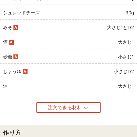
シュレッドチーズ
30g
みそ
大さじ1と1/2
A
酒
大さじ1
A
砂糖
小さじ1
A
しょうゆ
小さじ1/2
A
油
大さじ1
注文できる材料
作り方