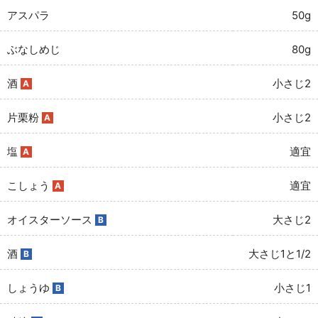
アスパラ
50g
ぶなしめじ
80g
酒
小さじ2
A
片栗粉
小さじ2
A
塩
適宜
A
こしょう
適宜
A
オイスターソース
大さじ2
B
酒
大さじ1と1/2
B
しょうゆ
小さじ1
B