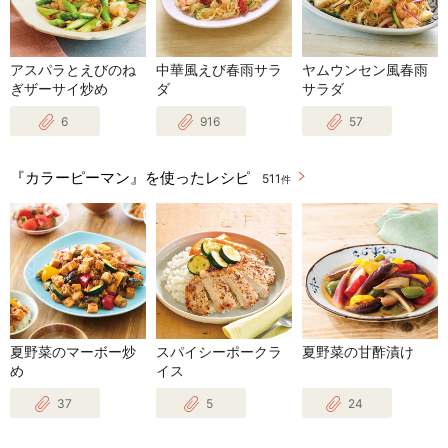
アスパラとえびのね
中華風えび春雨サラ
ヤムウンセン風春雨
ぎザーサイ炒め
ダ
サラダ
6
916
57
『カラーピーマン』を使ったレシピ
511
件
夏野菜のマーボー炒
スパイシーポークラ
夏野菜の甘酢漬け
め
イス
37
5
24