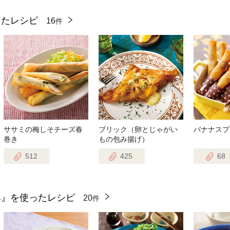
ったレシピ
16
件
ササミの梅しそチーズ春
ブリック（卵とじゃがい
バナナスプ
巻き
もの包み揚げ）
512
425
68
み』を使ったレシピ
20
件