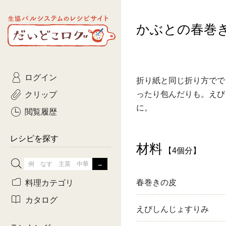
生協パルシステムのレシピ
かぶとの春巻
コトコト
サイト
主菜
ひとさ
だいどこログ
サラダ・あえもの
農家生
Kinari
ログイン
常備菜・作りおき
おきらくだ
折り紙と同じ折り方でで
yumyumいっしょご
クリップ
ったり包んだりも。えび
おつまみ
3日分ご
に。
ぷれーんぺいじ
閲覧履歴
3日分ご
乾物屋さん
レシピを探す
材料
つくりお
【4個分】
がんば
料理カテゴリ
春巻きの皮
有賀薫さんのスー
カタログ
えびしんじょすりみ
牛肉