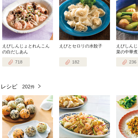
えびしんじょとれんこん
えびとセロリの水餃子
えびしんじ
の白だしあん
菜の中華煮
718
182
236
たレシピ
202
件