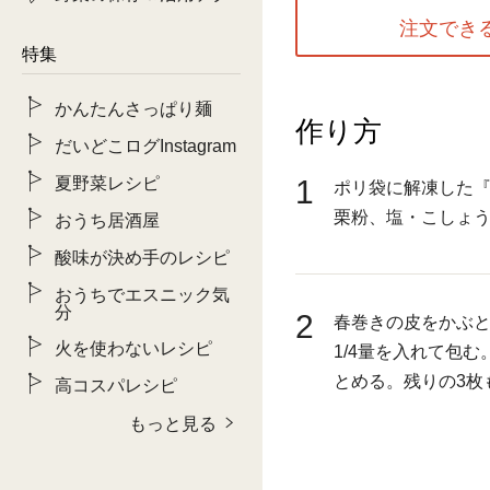
注文でき
特集
かんたんさっぱり麺
作り方
だいどこログInstagram
夏野菜レシピ
1
ポリ袋に解凍した
栗粉、塩・こしょ
おうち居酒屋
酸味が決め手のレシピ
おうちでエスニック気
分
2
春巻きの皮をかぶと
火を使わないレシピ
1/4量を入れて包
とめる。残りの3枚
高コスパレシピ
もっと見る