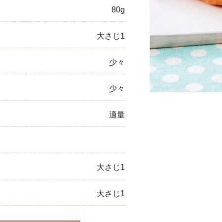
80g
ひき肉
大さじ1
アスパラガス
なす
少々
たまねぎ
少々
適量
大さじ1
大さじ1