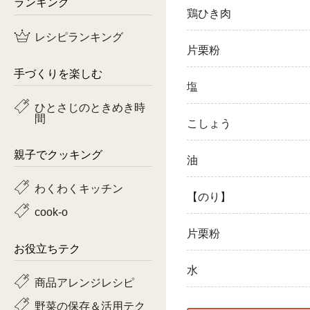
ランキング
鶏ひき肉
鶏肉
レシピランキング
片栗粉
魚
手づくりを楽しむ
ピーマン
塩
ひとさじのときめき時
間
トマト
こしょう
親子でクッキング
油
わくわくキッチン
【のり】
cook-o
片栗粉
お役立ちテク
水
商品アレンジレシピ
野菜の保存＆活用テク