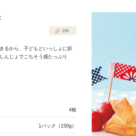
き
じのときめき時間
副菜
185
まれの野菜レシピ
汁物
1歳半からの幼児食
お弁当
きるから、子どもといっしょに折
はん
しんじょでごちそう感たっぷり
はんセット（2人分）
おやつ・デザート
はんセット（3人分）
き肉魚菜菜セット
らない平日ごはん
4枚
プ
飛田和緒さんレシピ
1パック（150g）
探す
豚肉