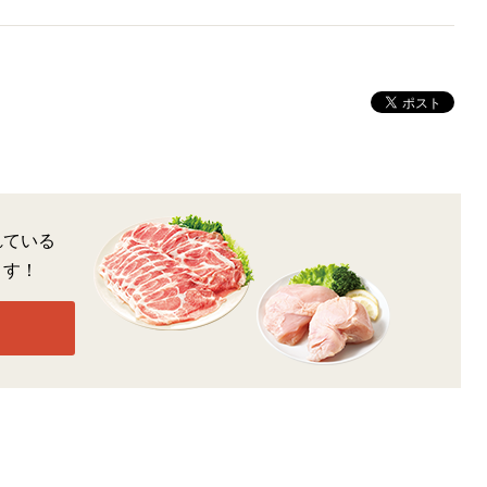
れている
ます！