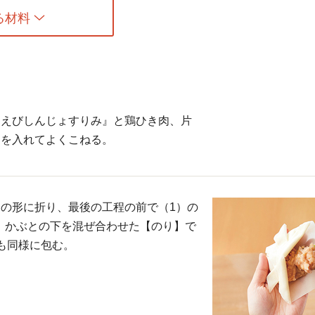
る材料
『えびしんじょすりみ』と鶏ひき肉、片
うを入れてよくこねる。
の形に折り、最後の工程の前で（1）の
む。かぶとの下を混ぜ合わせた【のり】で
も同様に包む。