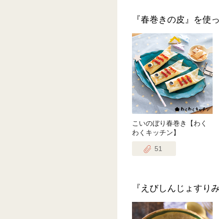
『春巻きの皮』を使
こいのぼり春巻き【わく
わくキッチン】
51
『えびしんじょすり