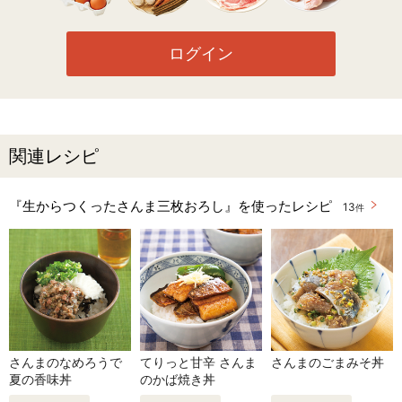
ログイン
関連レシピ
『生からつくったさんま三枚おろし』を使ったレシピ
13
件
さんまのなめろうで
てりっと甘辛 さんま
さんまのごまみそ丼
夏の香味丼
のかば焼き丼