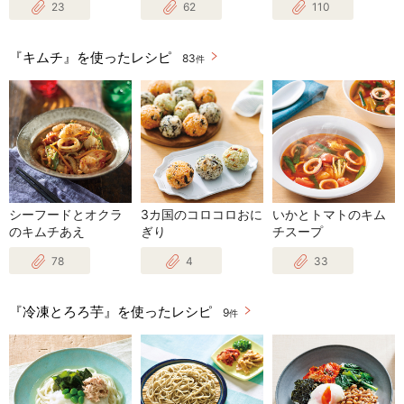
23
62
110
『キムチ』を使ったレシピ
83
件
シーフードとオクラ
3カ国のコロコロおに
いかとトマトのキム
のキムチあえ
ぎり
チスープ
78
4
33
『冷凍とろろ芋』を使ったレシピ
9
件