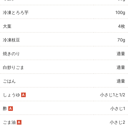
冷凍とろろ芋
100g
大葉
4枚
冷凍枝豆
70g
焼きのり
適量
白炒りごま
適量
ごはん
適量
しょうゆ
小さじ1と1/2
A
酢
小さじ1
A
ごま油
小さじ2
A