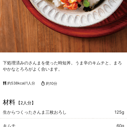
下処理済みのさんまを使った時短丼。うま辛のキムチと、まろ
やかなとろろがよく合います。
約538kcal/1人分
約10分
材料
【2人分】
生からつくったさんま三枚おろし
125g
キムチ
60g