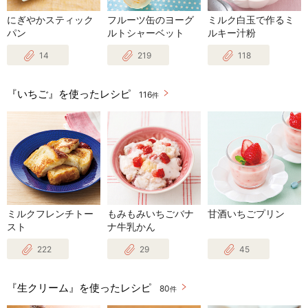
にぎやかスティック
フルーツ缶のヨーグ
ミルク白玉で作るミ
パン
ルトシャーベット
ルキー汁粉
14
219
118
『いちご』を使ったレシピ
116
件
ミルクフレンチトー
もみもみいちごバナ
甘酒いちごプリン
スト
ナ牛乳かん
222
29
45
『生クリーム』を使ったレシピ
80
件