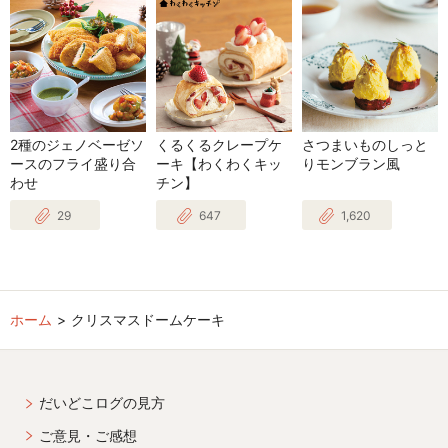
2種のジェノベーゼソ
くるくるクレープケ
さつまいものしっと
ースのフライ盛り合
ーキ【わくわくキッ
りモンブラン風
わせ
チン】
29
647
1,620
ホーム
クリスマスドームケーキ
だいどこログの見方
ご意見・ご感想