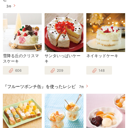
3
件
雪降る丘のクリスマ
サンタいっぱいケー
ネイキッドケーキ
スケーキ
キ
606
209
148
『フルーツポンチ缶』を使ったレシピ
7
件