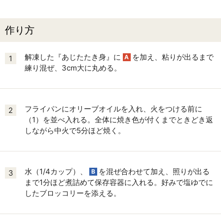
作り方
解凍した『あじたたき身』に
を加え、粘りが出るまで
A
1
練り混ぜ、3cm大に丸める。
フライパンにオリーブオイルを入れ、火をつける前に
2
（1）を並べ入れる。全体に焼き色が付くまでときどき返
しながら中火で5分ほど焼く。
水（1/4カップ）、
を混ぜ合わせて加え、照りが出る
B
3
まで1分ほど煮詰めて保存容器に入れる。好みで塩ゆでに
したブロッコリーを添える。