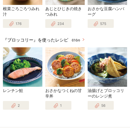
根菜ごろごろつみれ
あじとひじきの焼き
おさかな豆腐ハンバ
汁
つみれ
ーグ
176
234
575
『ブロッコリー』を使ったレシピ
616
件
レンチン鮭
おさかなつくねの甘
油揚げとブロッコリ
辛丼
ーのレンジ煮
2
1
56