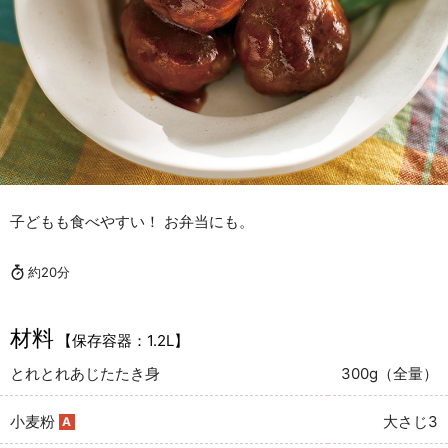
子どもも食べやすい！ お弁当にも。
約20分
材料
【保存容器：1.2L】
とれとれあじたたき身
300g（全量）
小麦粉
大さじ3
A