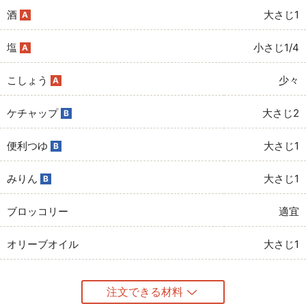
酒
大さじ1
A
塩
小さじ1/4
A
こしょう
少々
A
ケチャップ
大さじ2
B
便利つゆ
大さじ1
B
みりん
大さじ1
B
ブロッコリー
適宜
オリーブオイル
大さじ1
注文できる材料