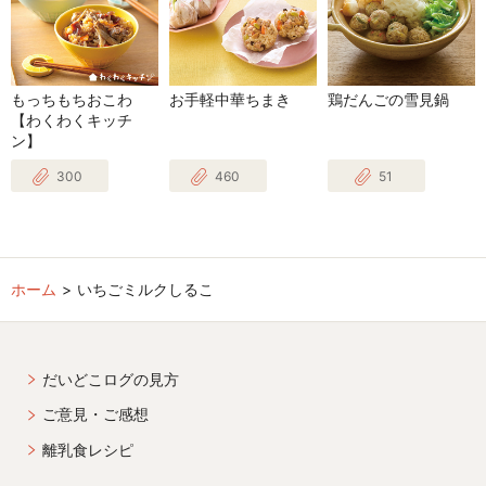
もっちもちおこわ
お手軽中華ちまき
鶏だんごの雪見鍋
【わくわくキッチ
ン】
300
460
51
ホーム
いちごミルクしるこ
だいどこログの見方
ご意見・ご感想
離乳食レシピ