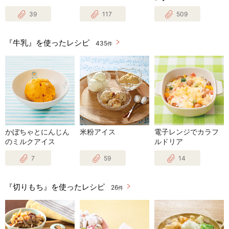
39
117
509
『牛乳』を使ったレシピ
435
件
かぼちゃとにんじん
米粉アイス
電子レンジでカラフ
のミルクアイス
ルドリア
7
59
14
『切りもち』を使ったレシピ
26
件