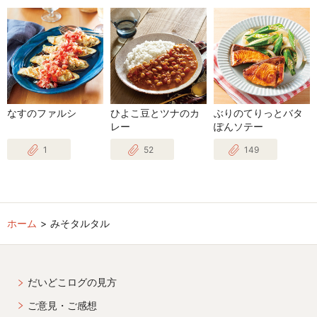
なすのファルシ
ひよこ豆とツナのカ
ぶりのてりっとバタ
レー
ぽんソテー
1
52
149
ホーム
みそタルタル
だいどこログの見方
ご意見・ご感想