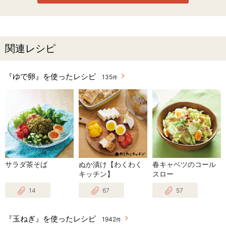
関連レシピ
『ゆで卵』を使ったレシピ
135
件
サラダ茶そば
ぬか漬け【わくわく
春キャベツのコール
キッチン】
スロー
14
67
57
『玉ねぎ』を使ったレシピ
1942
件