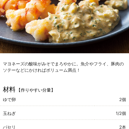
マヨネーズの酸味がみそでまろやかに。魚介やフライ、豚肉の
ソテーなどにかければボリューム満点！
材料
【作りやすい分量】
ゆで卵
2個
玉ねぎ
1/2個
パセリ
2本