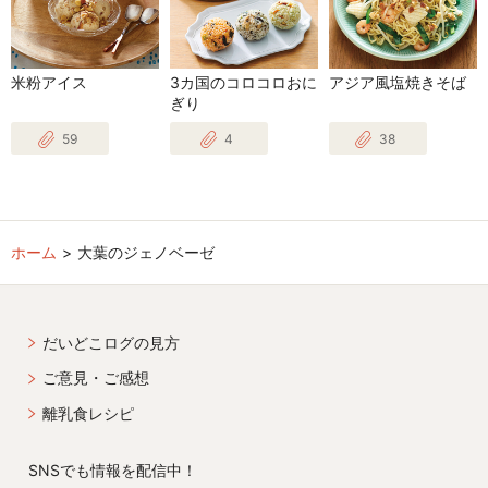
米粉アイス
3カ国のコロコロおに
アジア風塩焼きそば
ぎり
59
4
38
ホーム
大葉のジェノベーゼ
だいどこログの見方
ご意見・ご感想
離乳食レシピ
SNSでも情報を配信中！