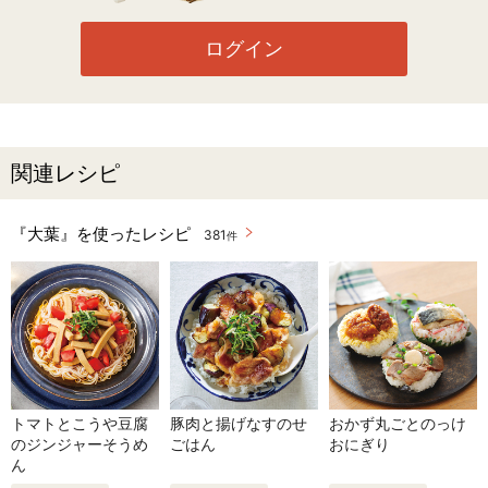
ログイン
関連レシピ
『大葉』を使ったレシピ
381
件
トマトとこうや豆腐
豚肉と揚げなすのせ
おかず丸ごとのっけ
のジンジャーそうめ
ごはん
おにぎり
ん