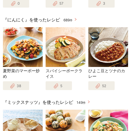
0
57
3
『にんにく』を使ったレシピ
689
件
夏野菜のマーボー炒
スパイシーポークラ
ひよこ豆とツナのカ
め
イス
レー
38
5
52
『ミックスナッツ』を使ったレシピ
149
件