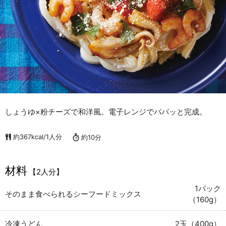
しょうゆ×粉チーズで和洋風。電子レンジでパパッと完成。
約367kcal/1人分
約10分
材料
【2人分】
1パック
そのまま食べられるシーフードミックス
（160g）
冷凍うどん
2玉（400g）