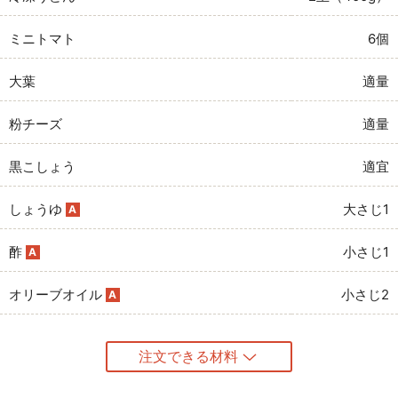
ミニトマト
6個
大葉
適量
粉チーズ
適量
黒こしょう
適宜
しょうゆ
大さじ1
A
酢
小さじ1
A
オリーブオイル
小さじ2
A
注文できる材料