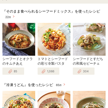
『そのまま食べられるシーフードミックス』を使ったレシピ
22
件
シーフードとオクラ
トマトとシーフード
シーフードとすだち
のキムチあえ
の彩り冷製パスタ
の和風セビーチェ
85
1,066
304
『冷凍うどん』を使ったレシピ
65
件