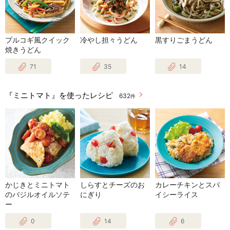
プルコギ風クイック
冷やし担々うどん
黒すりごまうどん
焼きうどん
71
35
14
『ミニトマト』を使ったレシピ
632
件
かじきとミニトマト
しらすとチーズのお
カレーチキンとスパ
のバジルオイルソテ
にぎり
イシーライス
ー
0
14
6