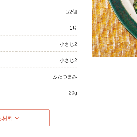
ひき肉
1/2個
アスパラガス
1片
なす
小さじ2
たまねぎ
小さじ2
ふたつまみ
20g
る材料