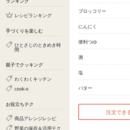
ランキング
鶏肉
ブロッコリー
レシピランキング
魚
にんにく
手づくりを楽しむ
ピーマン
便利つゆ
ひとさじのときめき時
間
トマト
酒
親子でクッキング
塩
わくわくキッチン
バター
cook-o
お役立ちテク
注文でき
商品アレンジレシピ
野菜の保存＆活用テク