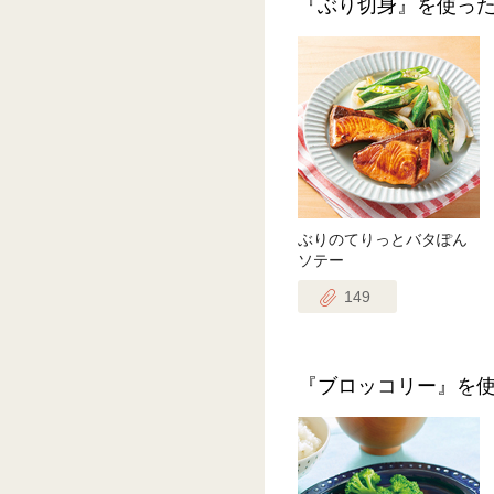
『ぶり切身』を使っ
ぶりのてりっとバタぽん
ソテー
149
『ブロッコリー』を