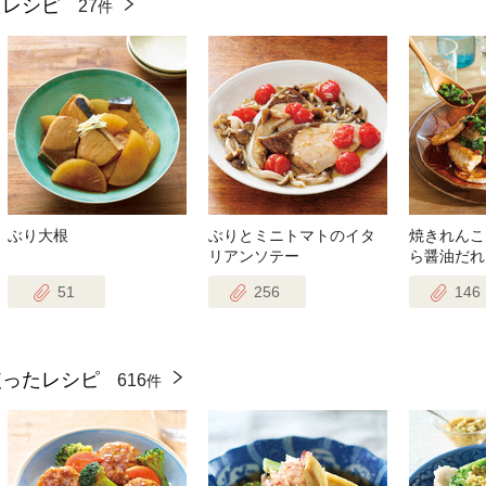
たレシピ
27
件
ぶり大根
ぶりとミニトマトのイタ
焼きれんこ
リアンソテー
ら醤油だれ
51
256
146
使ったレシピ
616
件