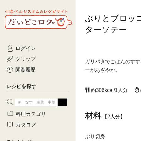
生協パルシステムのレシピ
ぶりとブロッ
コトコト
サイト
主菜
ひとさ
だいどこログ
ターソテー
サラダ・あえもの
農家生
Kinari
ログイン
常備菜・作りおき
おきらくだ
yumyumいっしょご
クリップ
ガリバタでごはんのすす
おつまみ
3日分ご
ぷれーんぺいじ
閲覧履歴
ーがあざやか。
3日分ご
乾物屋さん
レシピを探す
約306kcal/1人分
つくりお
がんば
材料
料理カテゴリ
【2人分】
有賀薫さんのスー
カタログ
ぶり切身
牛肉