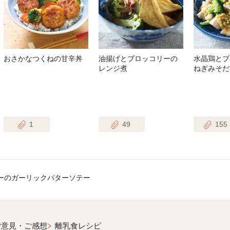
おさかなつくねの甘辛丼
油揚げとブロッコリーの
水晶鶏とブ
レンジ煮
ねぎみそだ
1
49
155
ーのガーリックバターソテー
ご意見・ご感想
離乳食レシピ