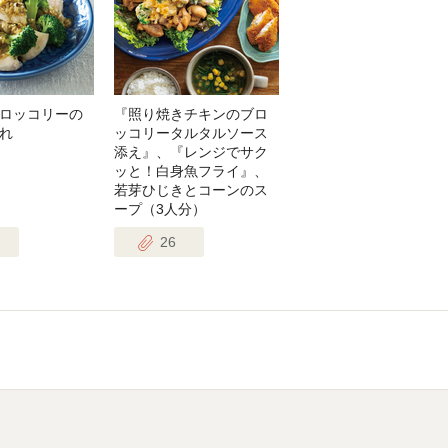
ロッコリーの
『照り焼きチキンのブロ
れ
ッコリータルタルソース
添え』、『レンジでサク
ッと！白身魚フライ』、
若芽ひじきとコーンのス
ープ（3人分）
26