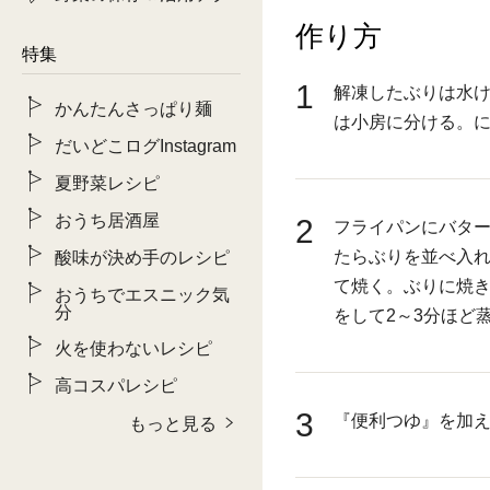
作り方
特集
1
解凍したぶりは水
かんたんさっぱり麺
は小房に分ける。
だいどこログInstagram
夏野菜レシピ
おうち居酒屋
2
フライパンにバタ
たらぶりを並べ入
酸味が決め手のレシピ
て焼く。ぶりに焼
おうちでエスニック気
分
をして2～3分ほど
火を使わないレシピ
高コスパレシピ
3
『便利つゆ』を加
もっと見る