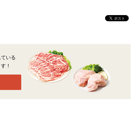
れている
ます！