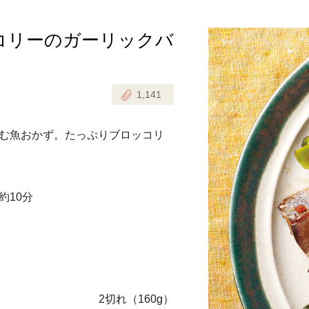
コリーのガーリックバ
じのときめき時間
副菜
まれの野菜レシピ
汁物
1,141
1歳半からの幼児食
お弁当
はん
む魚おかず。たっぷりブロッコリ
はんセット（2人分）
おやつ・デザート
はんセット（3人分）
約10分
き肉魚菜菜セット
らない平日ごはん
プ
飛田和緒さんレシピ
探す
2切れ（160g）
豚肉