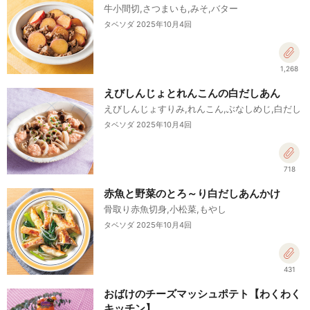
牛小間切,さつまいも,みそ,バター
タベソダ 2025年10月4回
1,268
えびしんじょとれんこんの白だしあん
えびしんじょすりみ,れんこん,ぶなしめじ,白だし
タベソダ 2025年10月4回
718
赤魚と野菜のとろ～り白だしあんかけ
骨取り赤魚切身,小松菜,もやし
タベソダ 2025年10月4回
431
おばけのチーズマッシュポテト【わくわく
キッチン】