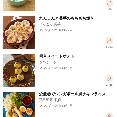
334
れんこんと長芋のもちもち焼き
れんこん,長芋
タベソダ 2025年10月2回
1,264
簡単スイートポテト
さつまいも
タベソダ 2025年10月2回
2,148
炊飯器でシンガポール風チキンライス
鶏手羽元,米,卵
タベソダ 2025年10月2回