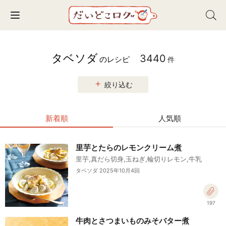
Toggle navigation
タベソダ
3440
のレシピ
件
絞り込む
新着順
人気順
里芋とたらのレモンクリーム煮
里芋,真だら切身,玉ねぎ,輪切りレモン,牛乳
タベソダ 2025年10月4回
197
牛肉とさつまいものみそバター煮