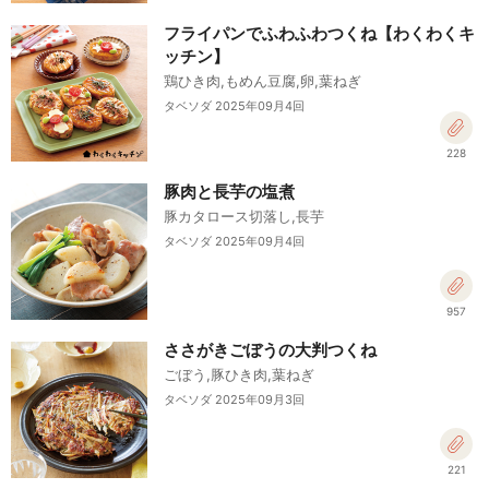
フライパンでふわふわつくね【わくわくキ
ッチン】
鶏ひき肉,もめん豆腐,卵,葉ねぎ
タベソダ 2025年09月4回
228
豚肉と長芋の塩煮
豚カタロース切落し,長芋
タベソダ 2025年09月4回
957
ささがきごぼうの大判つくね
ごぼう,豚ひき肉,葉ねぎ
タベソダ 2025年09月3回
221