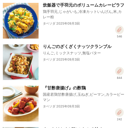
炊飯器で手羽元のボリュームカレーピラフ
鶏手羽元,じゃがいも,冷凍カットいんげん,米,カ
レー粉
タベソダ 2025年09月3回
546
りんごのざくざくナッツクランブル
りんご,ミックスナッツ,無塩バター
タベソダ 2025年09月3回
844
『甘酢唐揚げ』の酢鶏
国産若鶏甘酢唐揚げ,玉ねぎ,ピーマン,カラーピー
マン
タベソダ 2025年09月3回
242