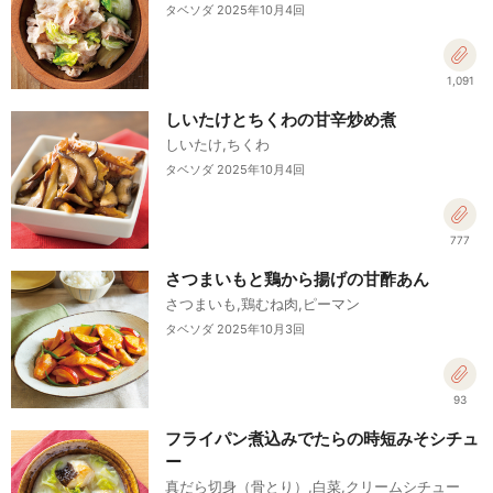
タベソダ 2025年10月4回
1,091
しいたけとちくわの甘辛炒め煮
しいたけ,ちくわ
タベソダ 2025年10月4回
777
さつまいもと鶏から揚げの甘酢あん
さつまいも,鶏むね肉,ピーマン
タベソダ 2025年10月3回
93
フライパン煮込みでたらの時短みそシチュ
ー
真だら切身（骨とり）,白菜,クリームシチュー