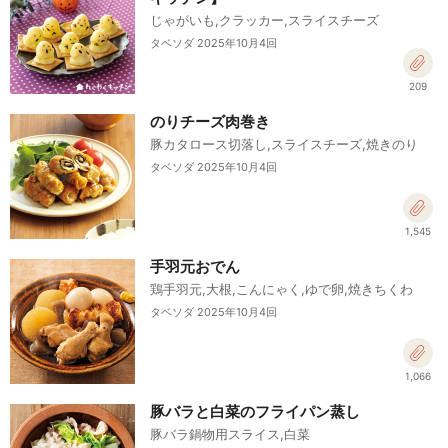
じゃがいも,クラッカー,スライスチーズ
タベソダ 2025年10月4回
209
のりチーズ肉巻き
豚カタロース切落し,スライスチーズ,焼きのり
タベソダ 2025年10月4回
1,545
手羽元おでん
鶏手羽元,大根,こんにゃく,ゆで卵,焼きちくわ
タベソダ 2025年10月4回
1,066
豚バラと白菜のフライパン蒸し
豚バラ鍋物用スライス,白菜