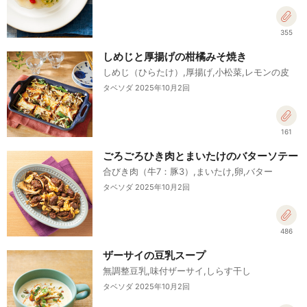
355
しめじと厚揚げの柑橘みそ焼き
しめじ（ひらたけ）,厚揚げ,小松菜,レモンの皮
タベソダ 2025年10月2回
161
ごろごろひき肉とまいたけのバターソテー
合びき肉（牛7：豚3）,まいたけ,卵,バター
タベソダ 2025年10月2回
486
ザーサイの豆乳スープ
無調整豆乳,味付ザーサイ,しらす干し
タベソダ 2025年10月2回