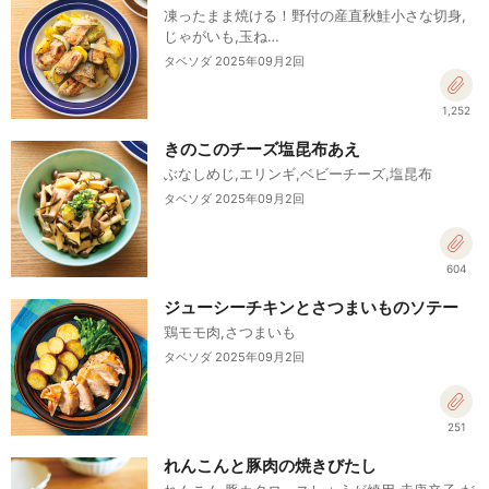
凍ったまま焼ける！野付の産直秋鮭小さな切身,
じゃがいも,玉ね…
タベソダ 2025年09月2回
1,252
きのこのチーズ塩昆布あえ
ぶなしめじ,エリンギ,ベビーチーズ,塩昆布
タベソダ 2025年09月2回
604
ジューシーチキンとさつまいものソテー
鶏モモ肉,さつまいも
タベソダ 2025年09月2回
251
れんこんと豚肉の焼きびたし