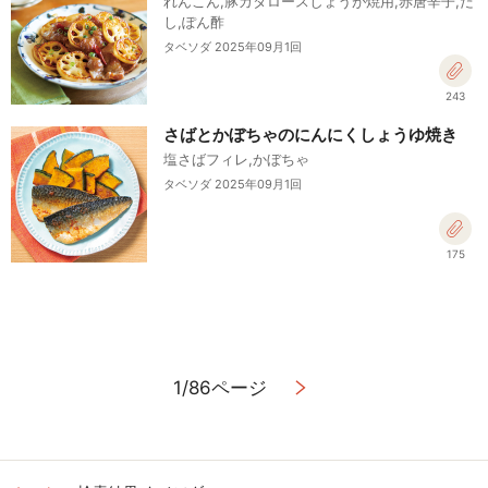
れんこん,豚カタロースしょうが焼用,赤唐辛子,だ
し,ぽん酢
タベソダ 2025年09月1回
243
さばとかぼちゃのにんにくしょうゆ焼き
塩さばフィレ,かぼちゃ
タベソダ 2025年09月1回
175
1/86ページ