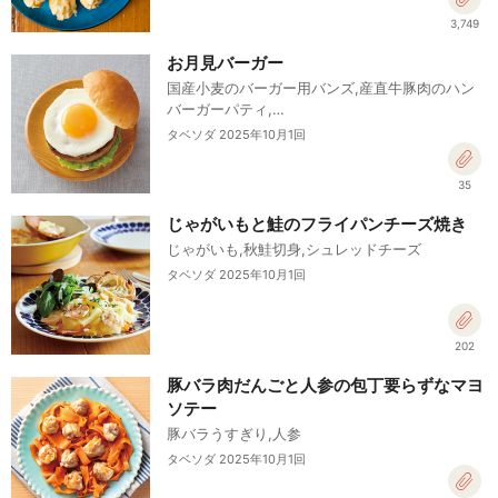
3,749
お月見バーガー
国産小麦のバーガー用バンズ,産直牛豚肉のハン
バーガーパティ,…
タベソダ 2025年10月1回
35
じゃがいもと鮭のフライパンチーズ焼き
じゃがいも,秋鮭切身,シュレッドチーズ
タベソダ 2025年10月1回
202
豚バラ肉だんごと人参の包丁要らずなマヨ
ソテー
豚バラうすぎり,人参
タベソダ 2025年10月1回