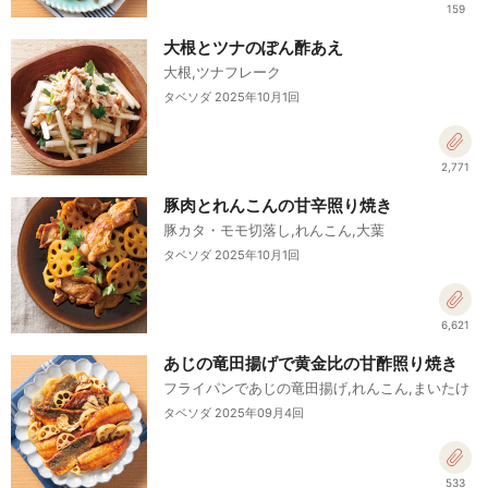
159
大根とツナのぽん酢あえ
大根,ツナフレーク
タベソダ 2025年10月1回
2,771
豚肉とれんこんの甘辛照り焼き
豚カタ・モモ切落し,れんこん,大葉
タベソダ 2025年10月1回
6,621
あじの竜田揚げで黄金比の甘酢照り焼き
フライパンであじの竜田揚げ,れんこん,まいたけ
タベソダ 2025年09月4回
533