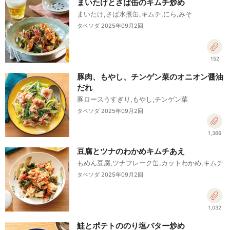
まいたけとさば缶のキムチ炒め
まいたけ,さば水煮缶,キムチ,にら,みそ
タベソダ 2025年09月2回
152
豚肉、もやし、チンゲン菜のオニオン醤油
だれ
豚ロースうすぎり,もやし,チンゲン菜
タベソダ 2025年09月2回
1,366
豆腐とツナのわかめキムチあえ
もめん豆腐,ツナフレーク缶,カットわかめ,キムチ
タベソダ 2025年09月2回
1,032
鮭とポテトののり塩バター炒め