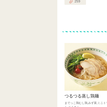
259
つるつる蒸し鶏麺
までっこ鶏むし鶏,みず菜,ミニト