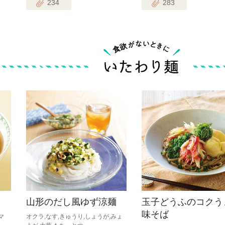
234
283
山形のだし風ゆず涼麺
玉子どうふのコクう
味そば
マ
オクラ,なす,きゅうり,しょうが,みょ