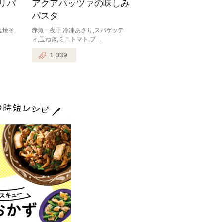
リパ
アクアパッツァの味しみ
パスタ
塩焼そ
赤魚一夜干,冷凍あさり,スパゲッテ
ィ,玉ねぎ,ミニトマト,ブ…
1,039