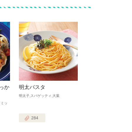
っか
明太パスタ
明太子,スパゲッティ,大葉
ドミッ
284