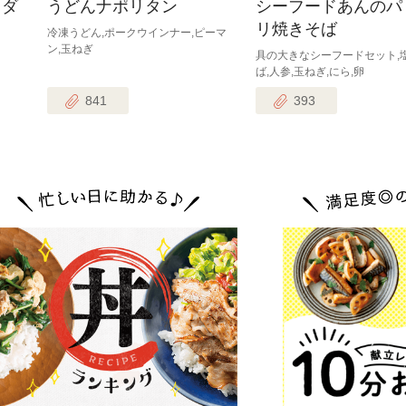
ラダ
うどんナポリタン
シーフードあんのパ
リ焼きそば
冷凍うどん,ポークウインナー,ピーマ
ン,玉ねぎ
具の大きなシーフードセット,
ば,人参,玉ねぎ,にら,卵
841
393