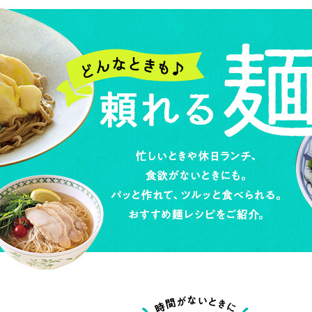
じのときめき時間
副菜
まれの野菜レシピ
汁物
1歳半からの幼児食
お弁当
はん
はんセット（2人分）
おやつ・デザート
はんセット（3人分）
き肉魚菜菜セット
らない平日ごはん
プ
飛田和緒さんレシピ
探す
豚肉