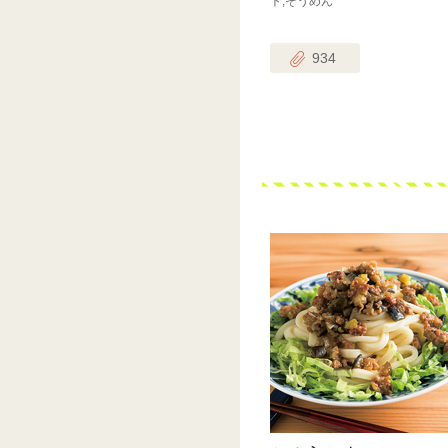
ト,そうめん
934