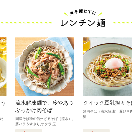
ーう
流水解凍麺で、冷やあつ
クイック豆乳担々そ
ぶっかけ肉そば
冷凍そば（流水解凍）,豚ひき肉
卵
,だ
国産そば粉の信州ざるそば（流水）,
豚バラうすぎり,オクラ,玉…