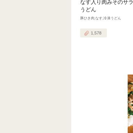
なす入り肉みそのサ
うどん
豚ひき肉,なす,冷凍うどん
1,578