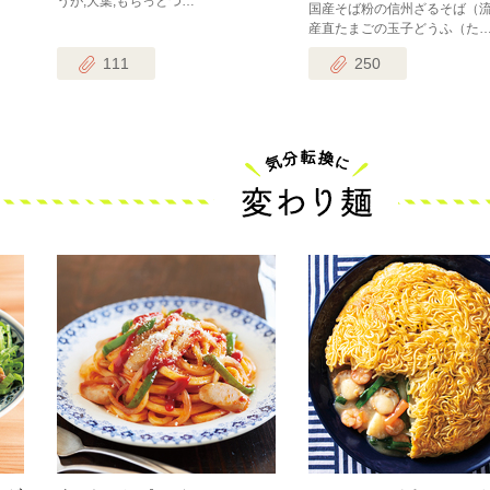
うが,大葉,もちっとつ…
国産そば粉の信州ざるそば（流
産直たまごの玉子どうふ（た
111
250