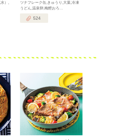
水）,
ツナフレーク缶,きゅうり,大葉,冷凍
…
うどん,温泉卵,梅鰹おろ…
524