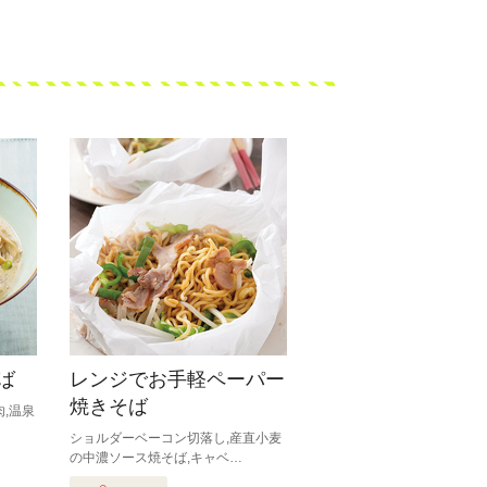
ば
レンジでお手軽ペーパー
焼きそば
,温泉
ショルダーベーコン切落し,産直小麦
の中濃ソース焼そば,キャベ…