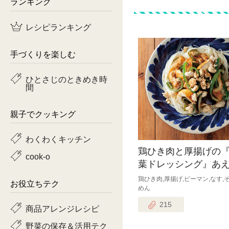
ランキング
鶏肉
レシピランキング
魚
手づくりを楽しむ
ピーマン
ひとさじのときめき時
間
トマト
親子でクッキング
わくわくキッチン
鶏ひき肉と厚揚げの
cook-o
葉ドレッシング』あ
鶏ひき肉,厚揚げ,ピーマン,なす,
お役立ちテク
めん
215
商品アレンジレシピ
野菜の保存＆活用テク