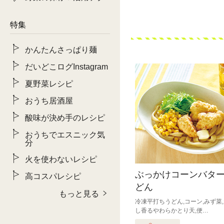
特集
かんたんさっぱり麺
だいどこログInstagram
夏野菜レシピ
おうち居酒屋
酸味が決め手のレシピ
おうちでエスニック気
分
火を使わないレシピ
ぶっかけコーンバタ
高コスパレシピ
どん
もっと見る
冷凍平打ちうどん,コーン,みず菜
し香るやわらかとり天,便…