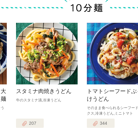
ひき肉
アスパラガス
なす
たまねぎ
『大
スタミナ肉焼きうどん
トマトシーフードぶ
え麺
けうどん
牛のスタミナ漬,冷凍うどん
そう
そのまま食べられるシーフー
クス,冷凍うどん,ミニトマト
207
344