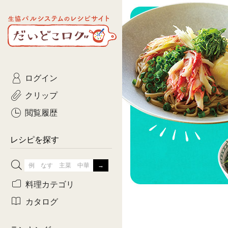
生協パルシステムのレシピ
コトコト
サイト
主菜
ひとさ
だいどこログ
サラダ・あえもの
農家生
Kinari
ログイン
常備菜・作りおき
おきらくだ
yumyumいっしょご
クリップ
おつまみ
3日分ご
ぷれーんぺいじ
閲覧履歴
3日分ご
乾物屋さん
レシピを探す
つくりお
がんば
料理カテゴリ
有賀薫さんのスー
カタログ
牛肉