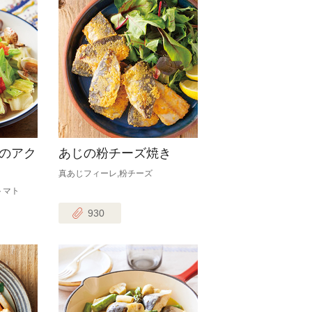
のアク
あじの粉チーズ焼き
真あじフィーレ,粉チーズ
トマト
930