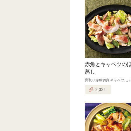
赤魚とキャベツの
蒸し
骨取り赤魚切身,キャベツ,し
2,334