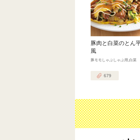
豚肉と白菜のとん
風
豚モモしゃぶしゃぶ用,白菜
679