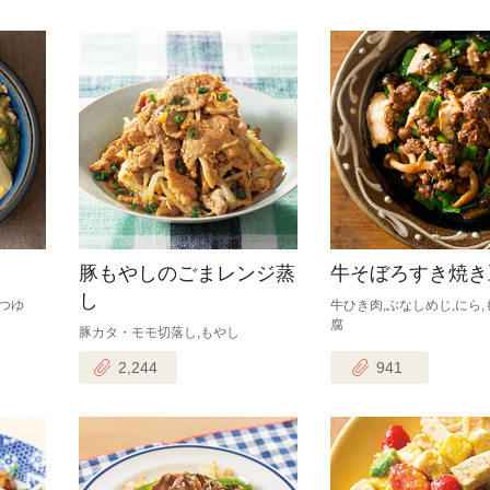
豚もやしのごまレンジ蒸
牛そぼろすき焼き
し
利つゆ
牛ひき肉,ぶなしめじ,にら
腐
豚カタ・モモ切落し,もやし
2,244
941