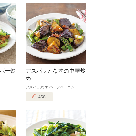
ボー炒
アスパラとなすの中華炒
め
アスパラ,なす,ハーフベーコン
458