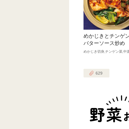
めかじきとチンゲ
バターソース炒め
めかじき切身,チンゲン菜,中
629