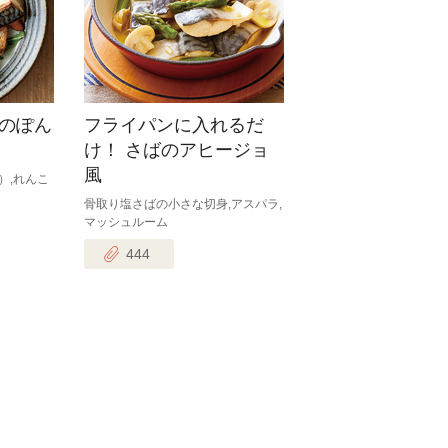
のぽん
フライパンに入れるだ
け！ さばのアヒージョ
風
）,れんこ
骨取り塩さばの小さな切身,アスパラ,
マッシュルーム
444