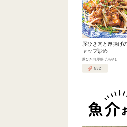
豚ひき肉と厚揚げ
ャップ炒め
豚ひき肉,厚揚げ,もやし
532