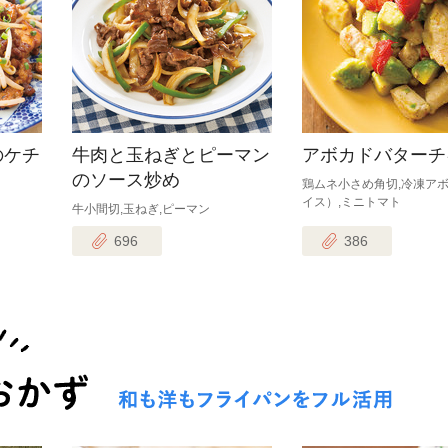
のケチ
牛肉と玉ねぎとピーマン
アボカドバターチ
のソース炒め
鶏ムネ小さめ角切,冷凍ア
イス）,ミニトマト
牛小間切,玉ねぎ,ピーマン
696
386