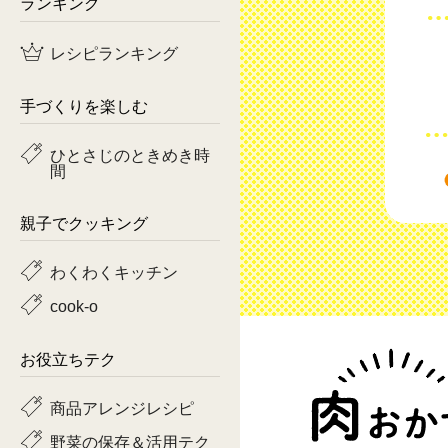
ランキング
鶏肉
レシピランキング
魚
手づくりを楽しむ
ピーマン
ひとさじのときめき時
間
トマト
親子でクッキング
わくわくキッチン
cook-o
お役立ちテク
商品アレンジレシピ
野菜の保存＆活用テク