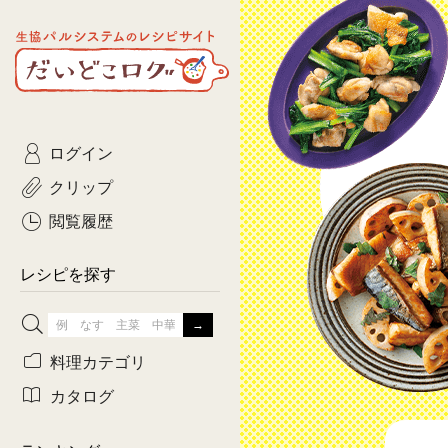
生協パルシステムのレシピ
コトコト
サイト
主菜
ひとさ
だいどこログ
サラダ・あえもの
農家生
Kinari
ログイン
常備菜・作りおき
おきらくだ
yumyumいっしょご
クリップ
おつまみ
3日分ご
ぷれーんぺいじ
閲覧履歴
3日分ご
乾物屋さん
レシピを探す
つくりお
がんば
料理カテゴリ
有賀薫さんのスー
カタログ
牛肉