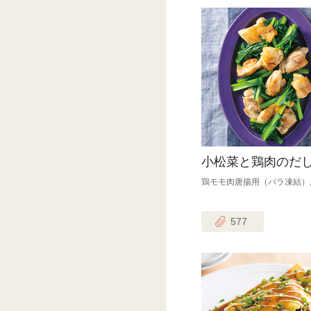
小松菜と鶏肉のだ
鶏モモ肉唐揚用（バラ凍結）
577