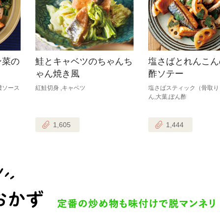
ン菜の
鮭とキャベツのちゃんち
塩さばとれんこん
ゃん焼き風
酢ソテー
濃ソース
紅鮭切身 ,キャベツ
塩さばスティック（骨取り
ん,大葉,ぽん酢
1,605
1,444