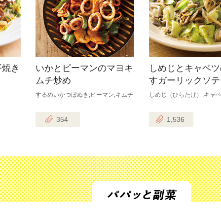
平焼き
いかとピーマンのマヨキ
しめじとキャベツ
ムチ炒め
すガーリックソテ
するめいかつぼぬき,ピーマン,キムチ
しめじ（ひらたけ）,キャベ
354
1,536