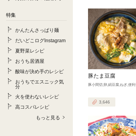
特集
かんたんさっぱり麺
だいどこログInstagram
夏野菜レシピ
おうち居酒屋
酸味が決め手のレシピ
豚たま豆腐
おうちでエスニック気
豚小間切,卵,絹豆腐,ねぎ,便
分
火を使わないレシピ
3,646
高コスパレシピ
もっと見る