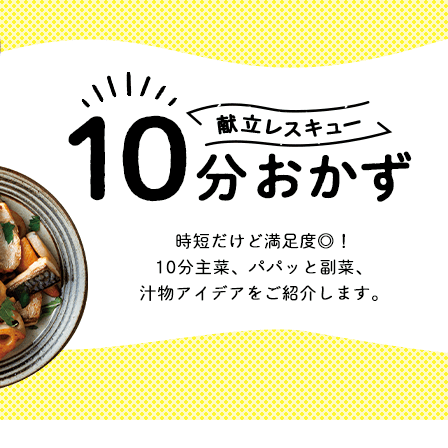
じのときめき時間
副菜
まれの野菜レシピ
汁物
1歳半からの幼児食
お弁当
はん
はんセット（2人分）
おやつ・デザート
はんセット（3人分）
き肉魚菜菜セット
らない平日ごはん
プ
飛田和緒さんレシピ
探す
豚肉