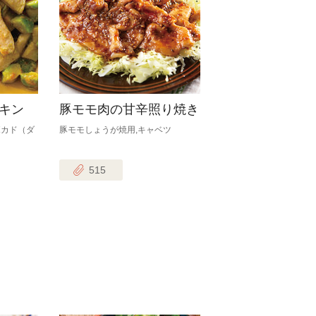
キン
豚モモ肉の甘辛照り焼き
ボカド（ダ
豚モモしょうが焼用,キャベツ
515