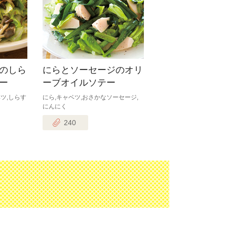
のしら
にらとソーセージのオリ
ー
ーブオイルソテー
ツ,しらす
にら,キャベツ,おさかなソーセージ,
にんにく
240