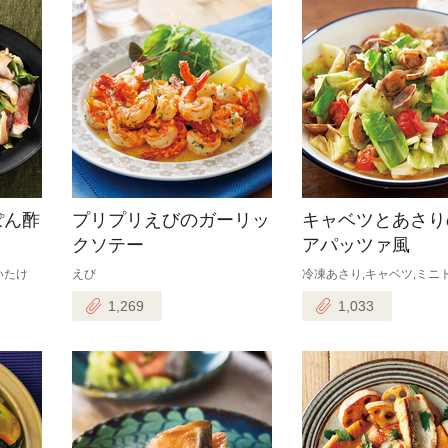
ぽん酢
プリプリえびのガーリッ
キャベツとあさり
クソテー
アパッツァ風
いたけ
えび
冷凍あさり,キャベツ,ミニ
1,269
1,033