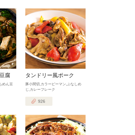
豆腐
タンドリー風ポーク
,もめん豆
豚小間切,カラーピーマン,ぶなしめ
じ,カレーフレーク
926