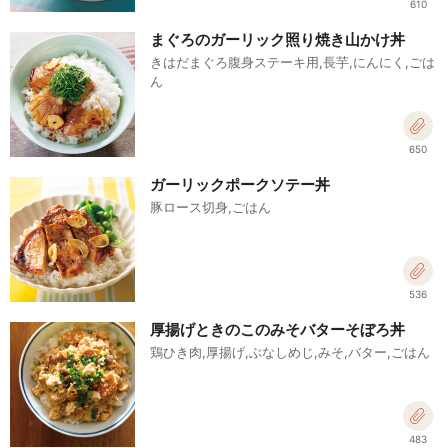
610
まぐろのガーリック照り焼き山かけ丼
きはだまぐろ腹身ステーキ用,長芋,にんにく,ごは
ん
650
ガーリックポークソテー丼
豚ロース切身,ごはん
536
厚揚げときのこのみそバターそぼろ丼
鶏ひき肉,厚揚げ,ぶなしめじ,みそ,バター,ごはん
483