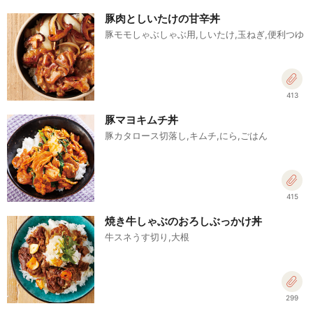
豚肉としいたけの甘辛丼
豚モモしゃぶしゃぶ用,しいたけ,玉ねぎ,便利つゆ
413
豚マヨキムチ丼
豚カタロース切落し,キムチ,にら,ごはん
415
焼き牛しゃぶのおろしぶっかけ丼
牛スネうす切り,大根
299