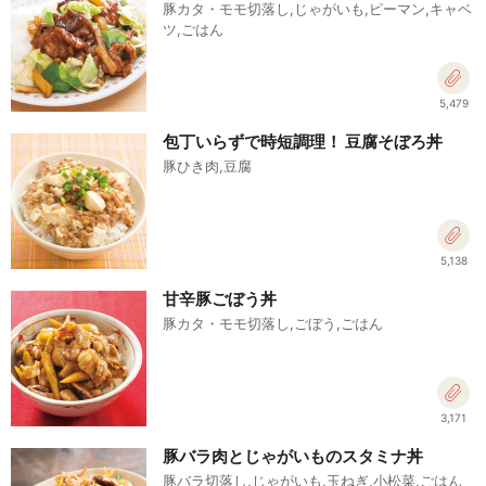
豚カタ・モモ切落し,じゃがいも,ピーマン,キャベ
ツ,ごはん
5,479
包丁いらずで時短調理！ 豆腐そぼろ丼
豚ひき肉,豆腐
5,138
甘辛豚ごぼう丼
豚カタ・モモ切落し,ごぼう,ごはん
3,171
豚バラ肉とじゃがいものスタミナ丼
豚バラ切落し,じゃがいも,玉ねぎ,小松菜,ごはん