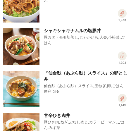
ん
1,448
シャキシャキナムルの塩豚丼
豚カタ・モモ切落し,じゃがいも,人参,小松菜,ご
はん
1,303
『仙台麩（あぶら麩）スライス』の卵とじ
丼
仙台麩（あぶら麩）スライス,玉ねぎ,卵,ごはん,
便利つゆ
1,149
甘辛ひき肉丼
豚ひき肉,ねぎ,ぶなしめじ,カラーピーマン,ごは
ん,みず菜