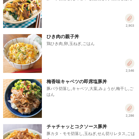
2,903
ひき肉の親子丼
鶏ひき肉,卵,玉ねぎ,ごはん
2,546
梅香味キャベツの即席塩豚丼
豚バラ切落し,キャベツ,大葉,みょうが,梅干し,ご
はん
2,286
チャチャッとコクソース豚丼
豚カタ・モモ切落し,玉ねぎ,せん切りレタス,ごは