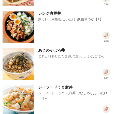
728
レンジ煮豚丼
豚カレー用角切,しいたけ,卵,便利つゆ【A】
690
あじのそぼろ丼
とれとれあじたたき身,ねぎ,しょうが,ごはん
627
シーフードうま煮丼
シーフードミックス,白菜,ぶなしめじ,しいたけ,
ごはん