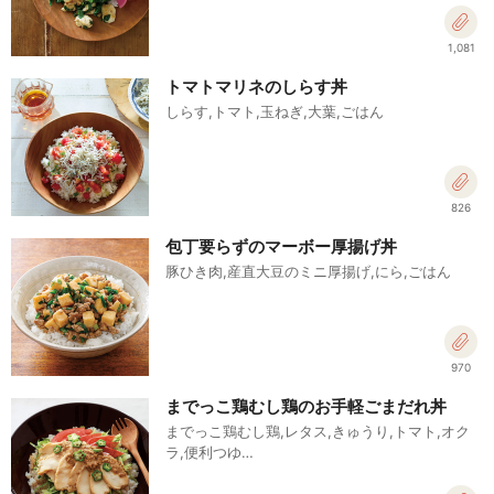
1,081
トマトマリネのしらす丼
しらす,トマト,玉ねぎ,大葉,ごはん
826
包丁要らずのマーボー厚揚げ丼
豚ひき肉,産直大豆のミニ厚揚げ,にら,ごはん
970
までっこ鶏むし鶏のお手軽ごまだれ丼
までっこ鶏むし鶏,レタス,きゅうり,トマト,オク
ラ,便利つゆ…