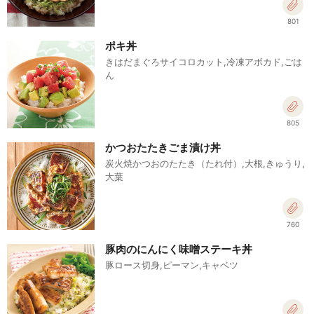
801
ポキ丼
きはだまぐろサイコロカット,冷凍アボカド,ごは
ん
805
かつおたたきごま漬け丼
炭火焼かつおのたたき（たれ付）,大根,きゅうり,
大葉
760
豚肉のにんにく味噌ステーキ丼
豚ロース切身,ピーマン,キャベツ