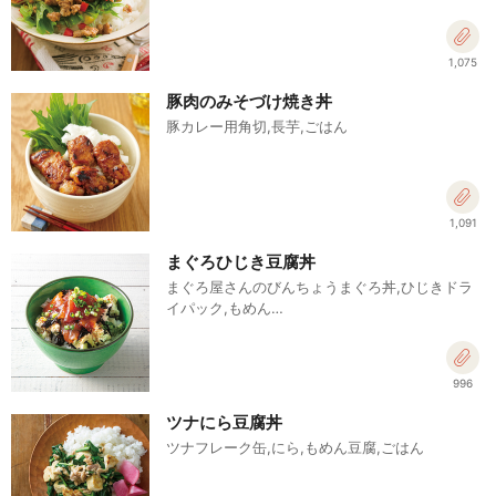
1,075
豚肉のみそづけ焼き丼
豚カレー用角切,長芋,ごはん
1,091
まぐろひじき豆腐丼
まぐろ屋さんのびんちょうまぐろ丼,ひじきドラ
イパック,もめん…
996
ツナにら豆腐丼
ツナフレーク缶,にら,もめん豆腐,ごはん