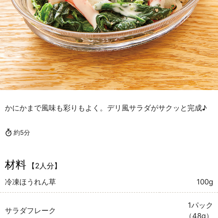
かにかまで風味も彩りもよく。デリ風サラダがサクッと完成♪
約5分
材料
【2人分】
冷凍ほうれん草
100g
1パック
サラダフレーク
（48g）