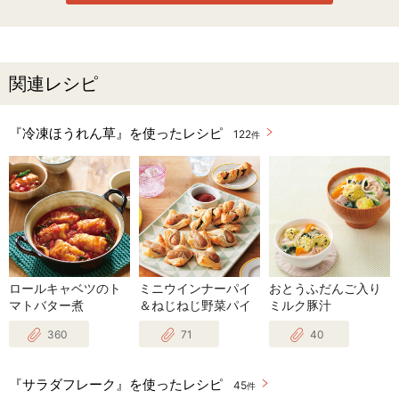
関連レシピ
『冷凍ほうれん草』を使ったレシピ
122
件
ロールキャベツのト
ミニウインナーパイ
おとうふだんご入り
マトバター煮
＆ねじねじ野菜パイ
ミルク豚汁
360
71
40
『サラダフレーク』を使ったレシピ
45
件